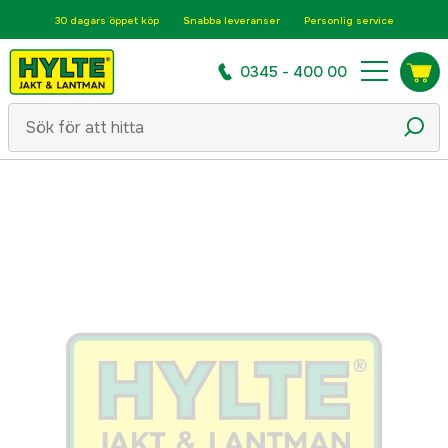
30 dagars öppet köp
Snabba leveranser
Personlig service
0345 - 400 00