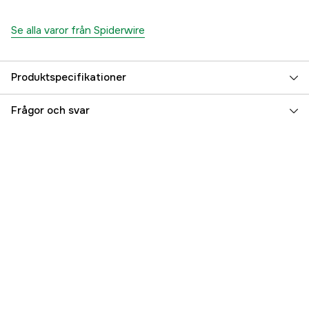
Se alla varor från Spiderwire
Produktspecifikationer
Linfärg
Blue Camo
Frågor och svar
Linlängd
150 m
Referensnummer
3000021808
Tillverkarens artikelnummer
1515714
EAN
022021664634