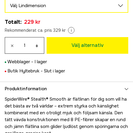
Välj Lindimension
0,07 mm
Totalt
:
229 kr
249 kr
0,11 mm
Rekommenderat ca. pris 329 kr
i
249 kr
0,13 mm
×
+
Välj alternativ
Tillfälligt slut
249 kr
0,15 mm
Tillfälligt slut
Webblager -
I lager
245 kr
0,19 mm
Butik Hyltebruk -
Slut i lager
Tillfälligt slut
245 kr
0,29 mm
Produktinformation
229 kr
SpiderWire® Stealth® Smooth är flätlinan för dig som vill ha
det bästa av två världar – extrem styrka och känslighet
kombinerat med en otroligt mjuk och följsam känsla. Den
tätt vävda konstruktionen med 8 PE-fibrer skapar en rund
och jämn flätlina som glider ljudlöst genom spöringarna och