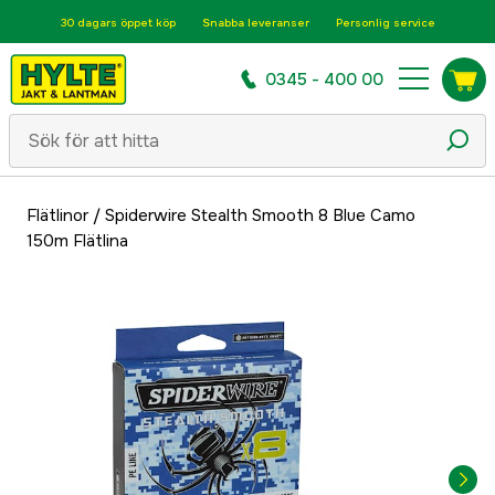
30 dagars öppet köp
Snabba leveranser
Personlig service
0345 - 400 00
Flätlinor
/
Spiderwire Stealth Smooth 8 Blue Camo
150m Flätlina