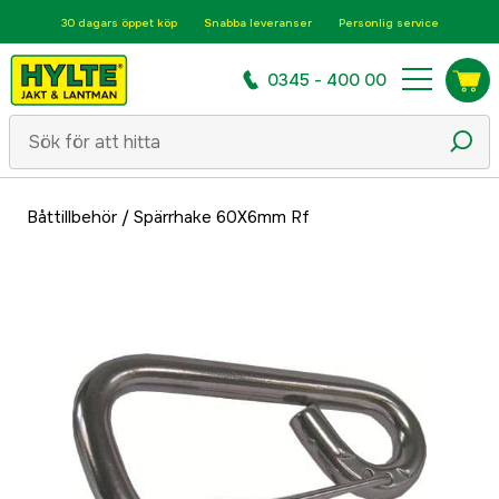
30 dagars öppet köp
Snabba leveranser
Personlig service
0345 - 400 00
Båttillbehör
/
Spärrhake 60X6mm Rf