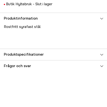
Butik Hyltebruk -
Slut i lager
Produktinformation
Rostfritt syrafast stål.
Produktspecifikationer
Referensnummer
5000024220
Frågor och svar
Tillverkarens artikelnummer
17.11080
EAN
7393401110809