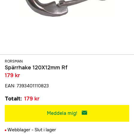
RORSMAN
Spärrhake 120X12mm Rf
179 kr
EAN
:
7393401110823
Totalt
:
179 kr
Meddela mig!
Webblager -
Slut i lager