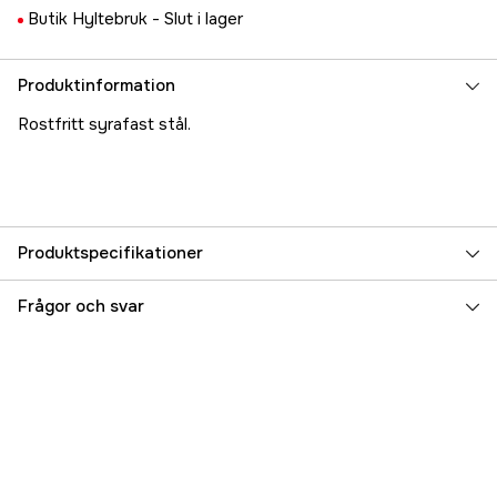
Butik Hyltebruk -
Slut i lager
Produktinformation
Rostfritt syrafast stål.
Produktspecifikationer
Referensnummer
5000024219
Frågor och svar
Tillverkarens artikelnummer
17.11082
EAN
7393401110823