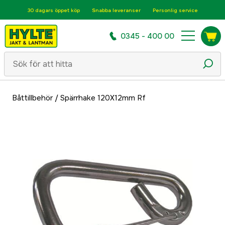
30 dagars öppet köp
Snabba leveranser
Personlig service
0345 - 400 00
Båttillbehör
/
Spärrhake 120X12mm Rf