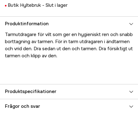
Butik Hyltebruk -
Slut i lager
Produktinformation
Tarmutdragare för vilt som ger en hygieniskt ren och snabb
borttagning av tarmen. För in tarm utdragaren i ändtarmen
och vrid den. Dra sedan ut den och tarmen. Dra försiktigt ut
tarmen och klipp av den.
Produktspecifikationer
Referensnummer
3000021805
Frågor och svar
Tillverkarens artikelnummer
560645
EAN
4250392317583