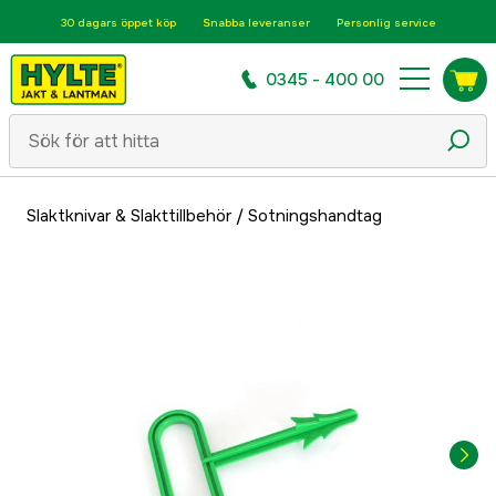
30 dagars öppet köp
Snabba leveranser
Personlig service
0345 - 400 00
Slaktknivar & Slakttillbehör
/
Sotningshandtag