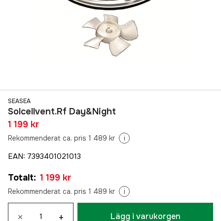
SEASEA
Solcellvent.Rf Day&Night
1 199 kr
Rekommenderat ca. pris 1 489 kr
i
EAN
:
7393401021013
Totalt
:
1 199 kr
Rekommenderat ca. pris 1 489 kr
i
×
+
Lägg i varukorgen