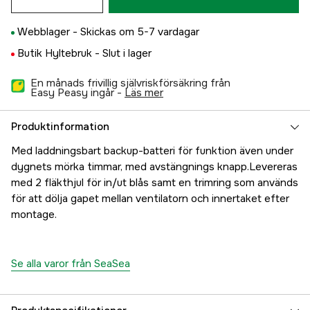
Webblager -
Skickas om 5-7 vardagar
Butik Hyltebruk -
Slut i lager
En månads frivillig självriskförsäkring från
Easy Peasy ingår -
läs mer
Produktinformation
Med laddningsbart backup-batteri för funktion även under
dygnets mörka timmar, med avstängnings knapp.Levereras
med 2 fläkthjul för in/ut blås samt en trimring som används
för att dölja gapet mellan ventilatorn och innertaket efter
montage.
Se alla varor från SeaSea