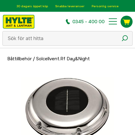
30 dagars öppet köp
Snabba leveranser
Personlig service
0345 - 400 00
Båttillbehör
/
Solcellvent.Rf Day&Night