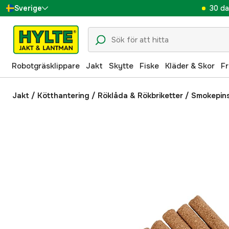
30 da
Sverige
Danmark
Suomi
Robotgräsklippare
Jakt
Skytte
Fiske
Kläder & Skor
Fr
Norge
Deutschland
Jakt
/
Kötthantering
/
Röklåda & Rökbriketter
/
Smokepins