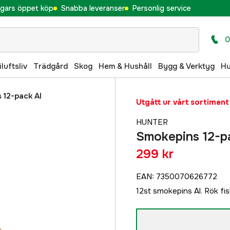
gars öppet köp
Snabba leveranser
Personlig service
0
iluftsliv
Trädgård
Skog
Hem & Hushåll
Bygg & Verktyg
H
 12-pack Al
Utgått ur vårt sortiment
HUNTER
Smokepins 12-p
299 kr
EAN
:
7350070626772
12st smokepins Al. Rök fis