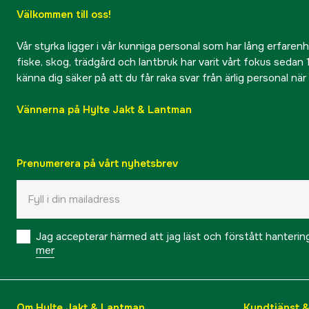
Välkommen till oss!
Vår styrka ligger i vår kunniga personal som har lång erfarenhet
fiske, skog, trädgård och lantbruk har varit vårt fokus sedan 1
känna dig säker på att du får raka svar från ärlig personal nä
Vännerna på Hylte Jakt & Lantman
Prenumerera på vårt nyhetsbrev
Jag accepterar härmed att jag läst och förstått hanteri
mer
Om Hylte Jakt & Lantman
Kundtjänst 