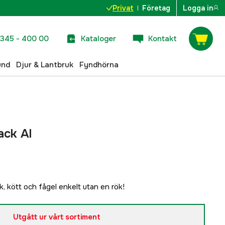
Privat
Företag
Logga in
345 - 400 00
Kataloger
Kontakt
und
Djur & Lantbruk
Fyndhörna
ack Al
k, kött och fågel enkelt utan en rök!
Utgått ur vårt sortiment