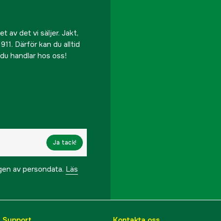
 av det vi säljer. Jakt,
911. Därför kan du alltid
r du handlar hos oss!
Ja tack!
ngen av persondata.
Läs
& Support
Kontakta oss