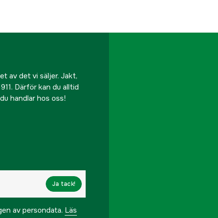
 av det vi säljer. Jakt,
911. Därför kan du alltid
r du handlar hos oss!
Ja tack!
ngen av persondata.
Läs