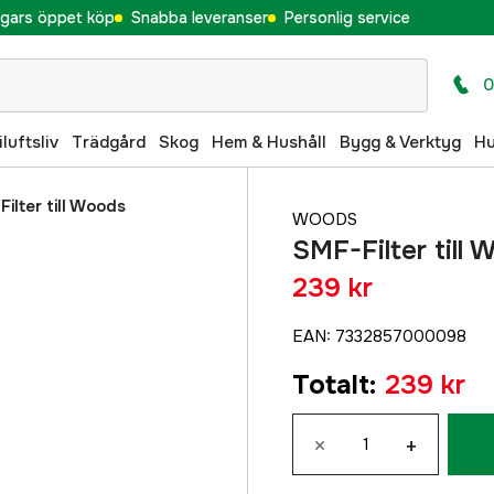
gars öppet köp
Snabba leveranser
Personlig service
0
iluftsliv
Trädgård
Skog
Hem & Hushåll
Bygg & Verktyg
H
ilter till Woods
WOODS
SMF-Filter til
239 kr
EAN
:
7332857000098
Totalt
:
239 kr
×
+