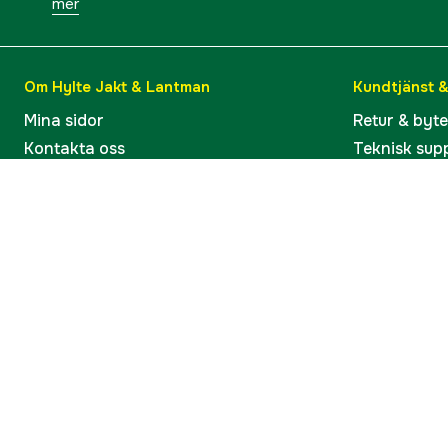
mer
Om Hylte Jakt & Lantman
Kundtjänst 
Mina sidor
Retur & byt
Kontakta oss
Teknisk sup
Verkstaden i Hyltebruk
Bruksanvisn
Jobba hos oss
Artiklar & G
Omdömen och betyg
Varumärken
Våra kataloger
Köp present
Ångra köp