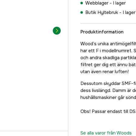
Webblager -
I lager
Butik Hyltebruk -
I lager
Produktinformation
Wood’s unika antimögelfil
har ett F i modellnumret. 
och andra skadliga partikl
filtret ger dig ett ännu b
utan även renar luften!
Dessutom skyddar SMF-fil
dess livslängd. Damm är de
hushållsmaskiner går sönd
Obs! Passar endast till D
Se alla varor från Woods