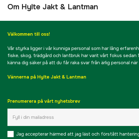
Om Hylte Jakt & Lantman
Välkommen till oss!
Vår styrka ligger i vår kunniga personal som har lång erfarenhet
fiske, skog, trädgård och lantbruk har varit vårt fokus sedan 1
känna dig säker på att du får raka svar från ärlig personal nä
Vännerna på Hylte Jakt & Lantman
Prenumerera på vårt nyhetsbrev
Jag accepterar härmed att jag läst och förstått hanteri