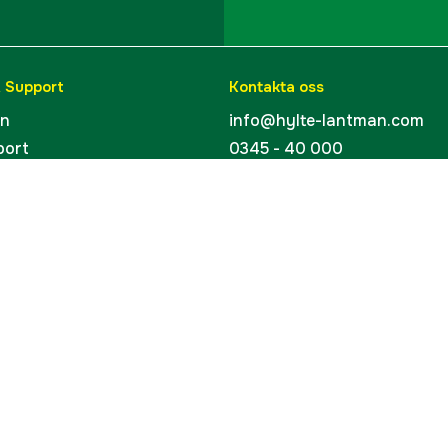
& Support
Kontakta oss
en
info@hylte-lantman.com
port
0345 - 40 000
ingar
Hylte Jakt & Lantman
Hantverksgatan 15
uider
314 34 Hyltebruk
kort