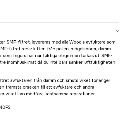
ter, SMF-filtret, levereras med alla Wood’s avfuktare som
SMF-filtret renar luften från pollen, mögelsporer, damm
ar som frigörs när när fuktiga utrymmen torkas ut. SMF-
ättre inomhusklimat då du inte bara sänker luftfuktigheten
tret avfuktaren från damm och smuts vilket förlänger
n främsta orsaken till att avfuktare och andra
er vilket kan medföra kostsamma reparationer.
S40FS.