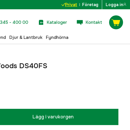
Privat
Företag
Logga in
345 - 400 00
Kataloger
Kontakt
und
Djur & Lantbruk
Fyndhörna
l Woods DS40FS
Lägg i varukorgen