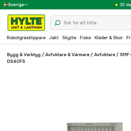
30 da
Sverige
Danmark
Suomi
Robotgräsklippare
Jakt
Skytte
Fiske
Kläder & Skor
Fr
Norge
Deutschland
Bygg & Verktyg
/
Avfuktare & Värmare
/
Avfuktare
/
SMF-F
DS40FS