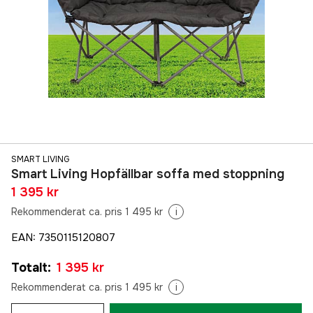
SMART LIVING
Smart Living Hopfällbar soffa med stoppning
1 395 kr
Rekommenderat ca. pris 1 495 kr
i
EAN
:
7350115120807
Totalt
:
1 395 kr
Rekommenderat ca. pris 1 495 kr
i