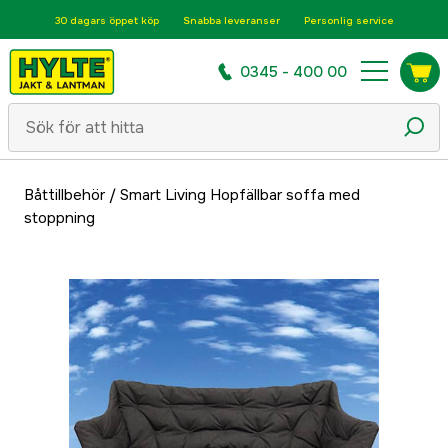
30 dagars öppet köp
Snabba leveranser
Personlig service
0345 - 400 00
Båttillbehör
/
Smart Living Hopfällbar soffa med
stoppning