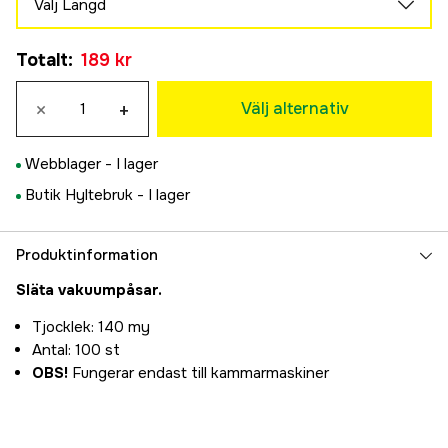
Välj Längd
20 cm
25 cm
280 kr
Totalt
:
189 kr
189 kr
28 cm
Tillfälligt slut
30 cm
399 kr
×
+
280 kr
Välj alternativ
33 cm
399 kr
Webblager -
I lager
Butik Hyltebruk -
I lager
Produktinformation
Släta vakuumpåsar.
Tjocklek: 140 my
Antal: 100 st
OBS!
Fungerar endast till kammarmaskiner