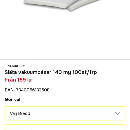
FINNVACUM
Släta vakuumpåsar 140 my 100st/frp
Från
189 kr
EAN
:
7340066132608
Gör val
Välj Bredd
16 cm
189 kr