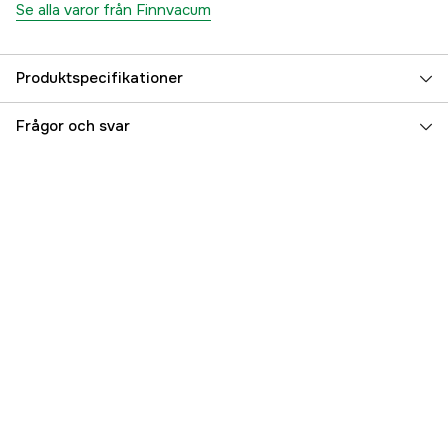
Se alla varor från Finnvacum
Produktspecifikationer
Referensnummer
3000061557
Frågor och svar
Tillverkarens artikelnummer
140160250
EAN
7340066132608