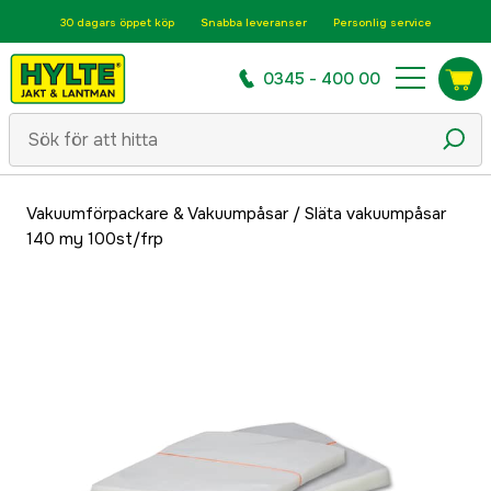
30 dagars öppet köp
Snabba leveranser
Personlig service
0345 - 400 00
Vakuumförpackare & Vakuumpåsar
/
Släta vakuumpåsar
140 my 100st/frp