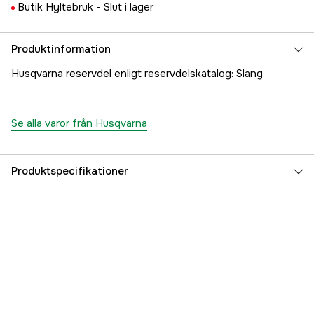
Butik Hyltebruk -
Slut i lager
Produktinformation
Husqvarna reservdel enligt reservdelskatalog: Slang
Se alla varor från Husqvarna
Produktspecifikationer
Referensnummer
1000264149
Tillverkarens artikelnummer
5370918-01
EAN
7391883121993