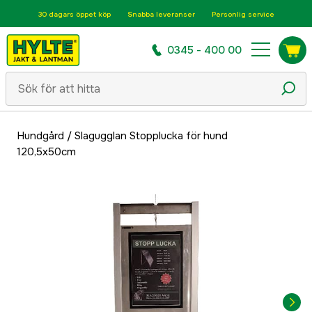
30 dagars öppet köp
Snabba leveranser
Personlig service
0345 - 400 00
Hundgård
/
Slagugglan Stopplucka för hund
120,5x50cm