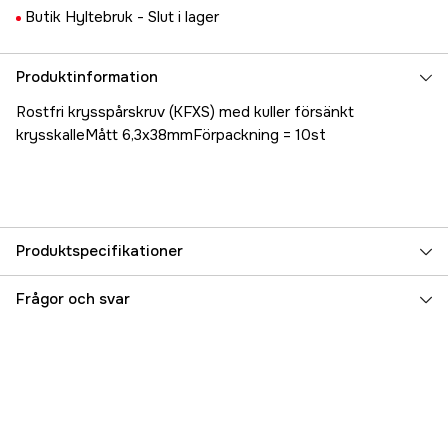
Butik Hyltebruk -
Slut i lager
Produktinformation
Rostfri krysspårskruv (KFXS) med kuller försänkt
krysskalleMått 6,3x38mmFörpackning = 10st
Produktspecifikationer
Referensnummer
5000023799
Frågor och svar
Tillverkarens artikelnummer
17.79856
EAN
7331168146624