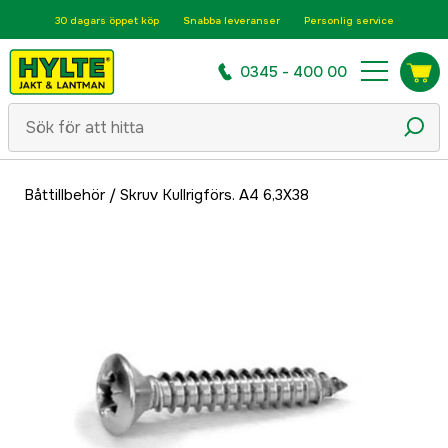
30 dagars öppet köp
Snabba leveranser
Personlig service
0345 - 400 00
Båttillbehör
/
Skruv Kullrigförs. A4 6,3X38