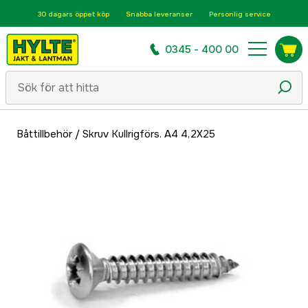
30 dagars öppet köp
Snabba leveranser
Personlig service
0345 - 400 00
Båttillbehör
/
Skruv Kullrigförs. A4 4,2X25