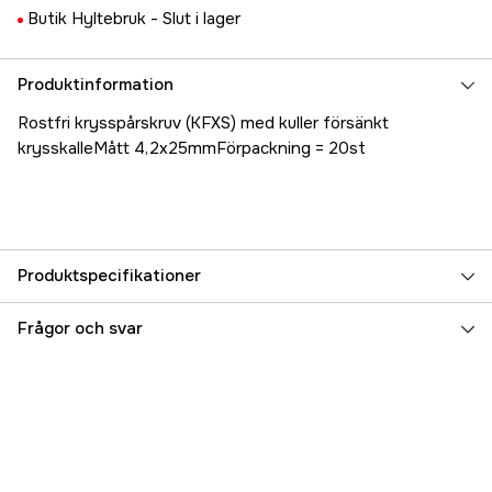
Butik Hyltebruk -
Slut i lager
Produktinformation
Rostfri krysspårskruv (KFXS) med kuller försänkt
krysskalleMått 4,2x25mmFörpackning = 20st
Produktspecifikationer
Referensnummer
5000023788
Frågor och svar
Tillverkarens artikelnummer
17.79848
EAN
7331168133556