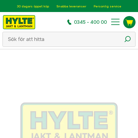
30 dagars öppet köp
Snabba leveranser
Personlig service
0345 - 400 00