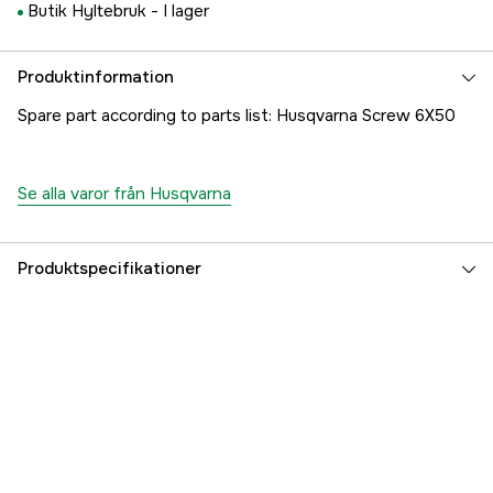
Butik Hyltebruk -
I lager
Produktinformation
Spare part according to parts list: Husqvarna Screw 6X50
Se alla varor från Husqvarna
Produktspecifikationer
Referensnummer
1000341150
Tillverkarens artikelnummer
7252380-51
EAN
7391883127896