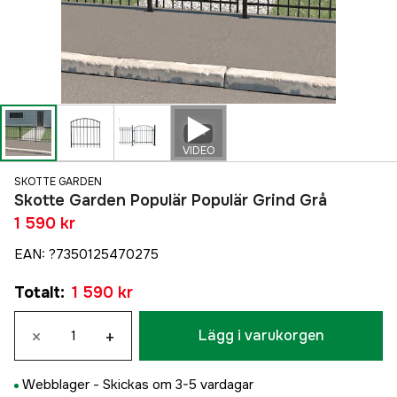
VIDEO
SKOTTE GARDEN
Skotte Garden Populär Populär Grind Grå
1 590 kr
EAN
:
?7350125470275
Totalt
:
1 590 kr
×
+
Lägg i varukorgen
Webblager -
Skickas om 3-5 vardagar