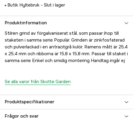
Butik Hyltebruk -
Slut i lager
Produktinformation
Stilren grind av förgalvaniserat stål, som passar ihop till
staketen i samma serie Populär. Grinden är zinkfosfaterad
och pulverlackad i en antracitgrå kulör. Ramens mått är 25,4
x 25,4 mm och ribborna är 15,8 x 15,8 mm. Passar till staket i
samma serie Enkel och smidig montering Handtag ingår ej
Se alla varor från Skotte Garden
Produktspecifikationer
Serie
Populär
Frågor och svar
Referensnummer
1000854530