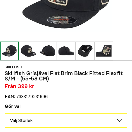
SKILLFISH
Skillfish Grisjävel Flat Brim Black Fitted Flexfit
S/M - (55-58 CM)
Från
399 kr
EAN
:
7333179231696
Gör val
Välj Storlek
L/XL