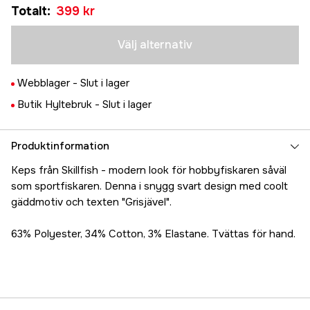
Tillfälligt slut
Totalt
:
399 kr
399 kr
Välj alternativ
Webblager -
Slut i lager
Butik Hyltebruk -
Slut i lager
Produktinformation
Keps från Skillfish - modern look för hobbyfiskaren såväl
som sportfiskaren. Denna i snygg svart design med coolt
gäddmotiv och texten "Grisjävel".
63% Polyester, 34% Cotton, 3% Elastane. Tvättas för hand.