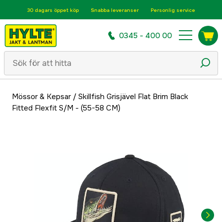
30 dagars öppet köp
Snabba leveranser
Personlig service
0345 - 400 00
Mössor & Kepsar
/
Skillfish Grisjävel Flat Brim Black
Fitted Flexfit S/M - (55-58 CM)