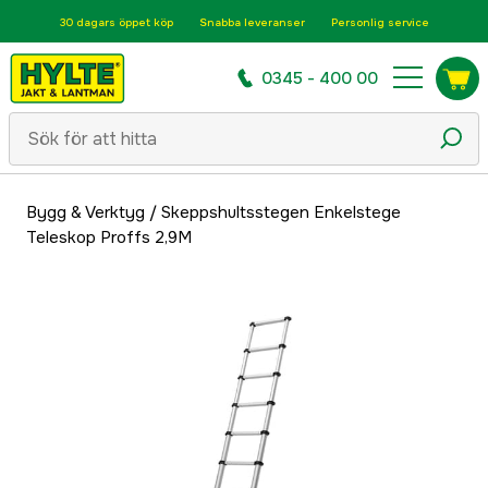
30 dagars öppet köp
Snabba leveranser
Personlig service
0345 - 400 00
Bygg & Verktyg
/
Skeppshultsstegen Enkelstege
Teleskop Proffs 2,9M