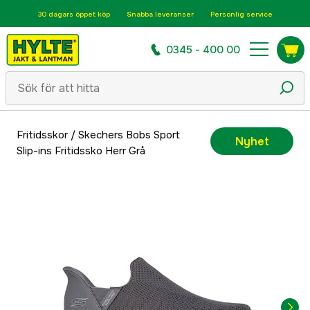
30 dagars öppet köp
Snabba leveranser
Personlig service
0345 - 400 00
Fritidsskor
/
Skechers Bobs Sport
Nyhet
Slip-ins Fritidssko Herr Grå