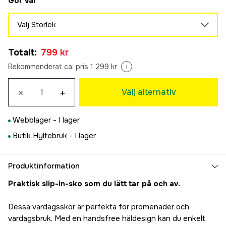
Gör val
Välj Storlek
40
Totalt
:
799 kr
799 kr
41
Rekommenderat ca. pris 1 299 kr
i
799 kr
42
×
+
Välj alternativ
799 kr
43
Webblager -
I lager
799 kr
44
Butik Hyltebruk -
I lager
799 kr
45
Produktinformation
799 kr
46
Praktisk slip-in-sko som du lätt tar på och av.
799 kr
47,5
Dessa vardagsskor är perfekta för promenader och
Tillfälligt slut
981 kr
vardagsbruk. Med en handsfree häldesign kan du enkelt