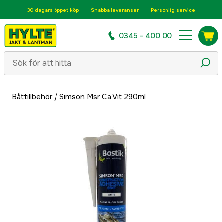
30 dagars öppet köp
Snabba leveranser
Personlig service
0345 - 400 00
Båttillbehör
/
Simson Msr Ca Vit 290ml