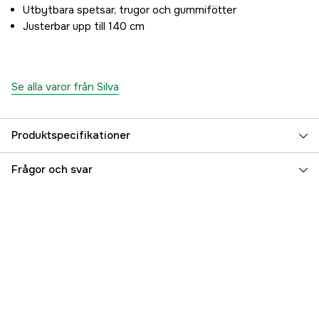
Utbytbara spetsar, trugor och gummifötter
Justerbar upp till 140 cm
Se alla varor från Silva
Produktspecifikationer
Referensnummer
3000026513
Frågor och svar
Tillverkarens artikelnummer
38121
EAN
7318860204005