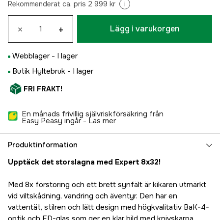
Rekommenderat ca. pris 2 999 kr
i
×
+
Lägg i varukorgen
Webblager -
I lager
Butik Hyltebruk -
I lager
FRI FRAKT!
En månads frivillig självriskförsäkring från
Easy Peasy ingår -
läs mer
Produktinformation
Upptäck det storslagna med Expert 8x32!
Med 8x förstoring och ett brett synfält är kikaren utmärkt
vid viltskådning, vandring och äventyr. Den har en
vattentät, stilren och lätt design med högkvalitativ BaK-4-
optik och ED-glas som ger en klar bild med knivskarpa