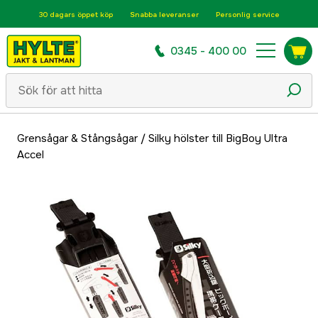
30 dagars öppet köp
Snabba leveranser
Personlig service
0345 - 400 00
Grensågar & Stångsågar
/
Silky hölster till BigBoy Ultra
Accel