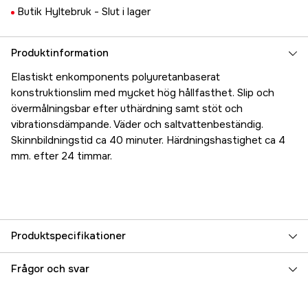
Butik Hyltebruk -
Slut i lager
Produktinformation
Elastiskt enkomponents polyuretanbaserat
konstruktionslim med mycket hög hållfasthet. Slip och
övermålningsbar efter uthärdning samt stöt och
vibrationsdämpande. Väder och saltvattenbeständig.
Skinnbildningstid ca 40 minuter. Härdningshastighet ca 4
mm. efter 24 timmar.
Produktspecifikationer
Referensnummer
5000023584
Frågor och svar
Tillverkarens artikelnummer
409807