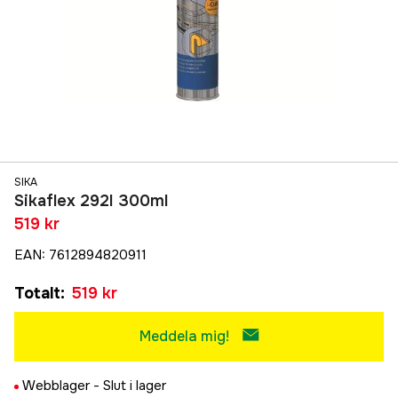
SIKA
Sikaflex 292I 300ml
519 kr
EAN
:
7612894820911
Totalt
:
519 kr
Meddela mig!
Webblager -
Slut i lager