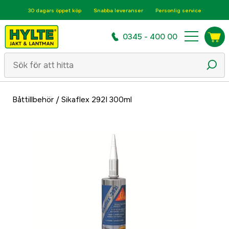
30 dagars öppet köp
Snabba leveranser
Personlig service
0345 - 400 00
Båttillbehör
/
Sikaflex 292I 300ml