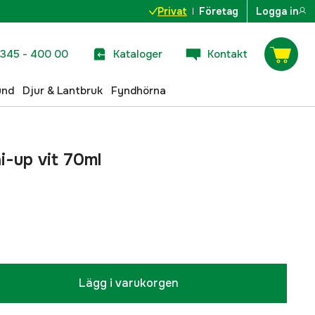
Privat
Företag
Logga in
345 - 400 00
Kataloger
Kontakt
und
Djur & Lantbruk
Fyndhörna
i-up vit 70ml
Lägg i varukorgen