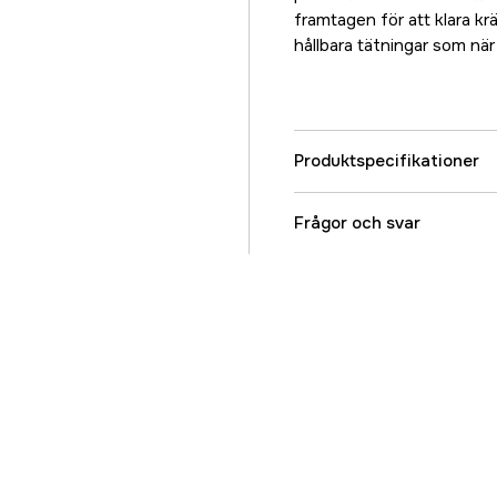
framtagen för att klara kr
hållbara tätningar som nä
Produktspecifikationer
Referensnummer
Frågor och svar
Tillverkarens artikeln
EAN