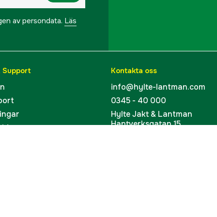
ngen av persondata.
Läs
& Support
Kontakta oss
en
info@hylte-lantman.com
port
0345 - 40 000
ingar
Hylte Jakt & Lantman
Hantverksgatan 15
uider
314 34 Hyltebruk
kort