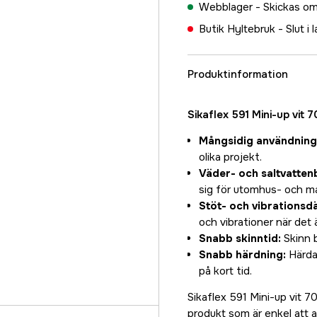
Webblager -
Skickas om
Butik Hyltebruk -
Slut i 
Produktinformation
Sikaflex 591 Mini-up vit 
Mångsidig användning
olika projekt.
Väder- och saltvatten
sig för utomhus- och ma
Stöt- och vibrations
och vibrationer när det 
Snabb skinntid:
Skinn b
Snabb härdning:
Härdar
på kort tid.
Sikaflex 591 Mini-up vit 
produkt som är enkel att a