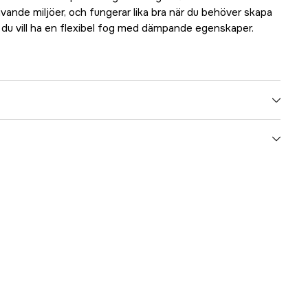
ävande miljöer, och fungerar lika bra när du behöver skapa
r du vill ha en flexibel fog med dämpande egenskaper.
5000023583
ummer
878765
7612655189189