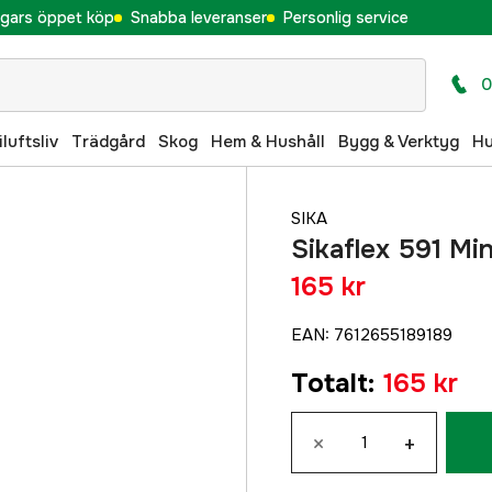
gars öppet köp
Snabba leveranser
Personlig service
0
iluftsliv
Trädgård
Skog
Hem & Hushåll
Bygg & Verktyg
H
SIKA
Sikaflex 591 Min
165 kr
EAN
:
7612655189189
Totalt
:
165 kr
×
+