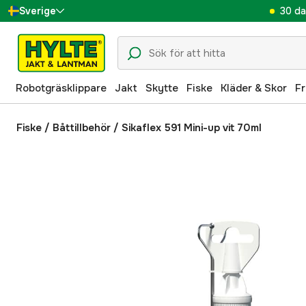
30 da
Sverige
Danmark
Suomi
Robotgräsklippare
Jakt
Skytte
Fiske
Kläder & Skor
Fr
Norge
Deutschland
Fiske
/
Båttillbehör
/
Sikaflex 591 Mini-up vit 70ml