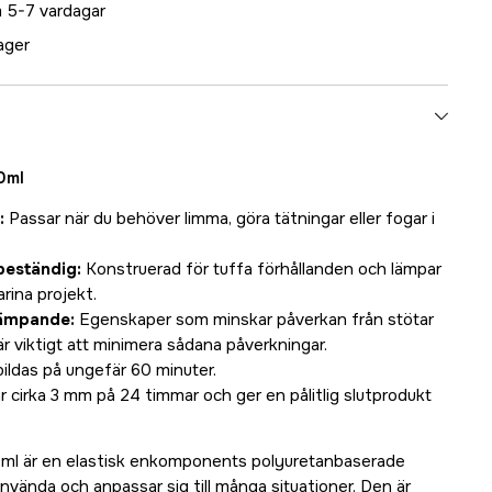
 5-7 vardagar
lager
70ml
:
Passar när du behöver limma, göra tätningar eller fogar i
beständig:
Konstruerad för tuffa förhållanden och lämpar
rina projekt.
dämpande:
Egenskaper som minskar påverkan från stötar
är viktigt att minimera sådana påverkningar.
ildas på ungefär 60 minuter.
 cirka 3 mm på 24 timmar och ger en pålitlig slutprodukt
70ml är en elastisk enkomponents polyuretanbaserade
nvända och anpassar sig till många situationer. Den är