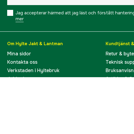
Jag accepterar härmed att jag läst och förstått hanteri
mer
Om Hylte Jakt & Lantman
Kundtjänst 
Mina sidor
Retur & byt
Kontakta oss
Teknisk sup
Verkstaden i Hyltebruk
Bruksanvisn
Jobba hos oss
Artiklar & G
Omdömen och betyg
Varumärken
Våra kataloger
Köp present
Ångra köp