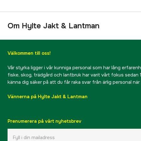
Om Hylte Jakt & Lantman
Välkommen till oss!
Vår styrka ligger i vår kunniga personal som har lång erfarenhet
fiske, skog, trädgård och lantbruk har varit vårt fokus sedan 1
känna dig säker på att du får raka svar från ärlig personal nä
Vännerna på Hylte Jakt & Lantman
Prenumerera på vårt nyhetsbrev