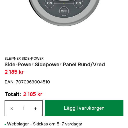
SLEIPNER SIDE-POWER
Side-Power Sidepower Panel Rund/Vred
2 185 kr
EAN
:
7070969004510
Totalt
:
2 185 kr
×
+
Lägg i varukorgen
Webblager -
Skickas om 5-7 vardagar