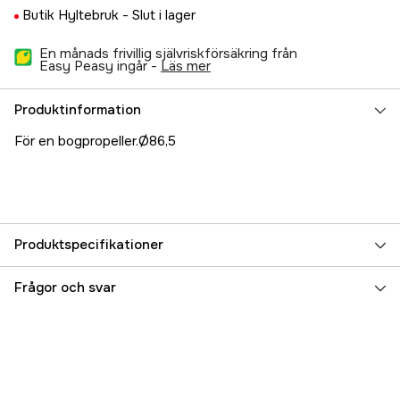
Butik Hyltebruk -
Slut i lager
En månads frivillig självriskförsäkring från
Easy Peasy ingår -
läs mer
Produktinformation
För en bogpropeller.Ø86,5
Produktspecifikationer
Referensnummer
5000023522
Frågor och svar
Tillverkarens artikelnummer
8965
EAN
7070969004510