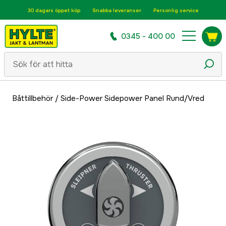
30 dagars öppet köp
Snabba leveranser
Personlig service
0345 - 400 00
Båttillbehör
/
Side-Power Sidepower Panel Rund/Vred