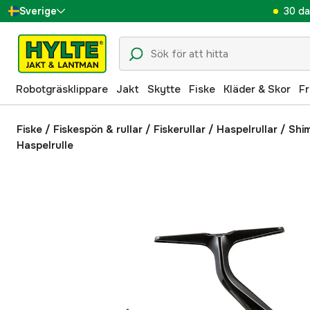
30 da
Sverige
Danmark
Suomi
Robotgräsklippare
Jakt
Skytte
Fiske
Kläder & Skor
Fr
Norge
Deutschland
Fiske
/
Fiskespön & rullar
/
Fiskerullar
/
Haspelrullar
/
Shi
Haspelrulle