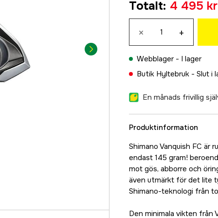
Totalt
:
4 495 kr
4 999 kr
C2000S
×
+
4 995 kr
2500S
Webblager -
I lager
4 495 kr
Butik Hyltebruk -
Slut i 
2500S HG
4 495 kr
En månads frivillig sj
C2500S XG
4 495 kr
Produktinformation
C3000M HG
5 199 kr
Shimano Vanquish FC är rul
endast 145 gram! beroende 
C3000 XG
mot gös, abborre och öring
5 199 kr
även utmärkt för det lite 
Shimano-teknologi från 
Den minimala vikten från