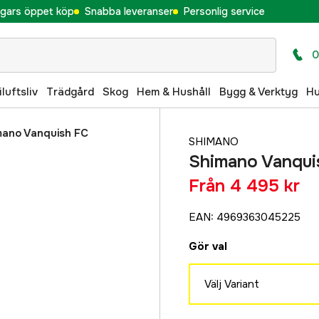
gars öppet köp
Snabba leveranser
Personlig service
0
iluftsliv
Trädgård
Skog
Hem & Hushåll
Bygg & Verktyg
H
mano Vanquish FC
SHIMANO
Shimano Vanquis
Från
4 495 kr
EAN
:
4969363045225
Gör val
Välj Variant
1000SSS PG