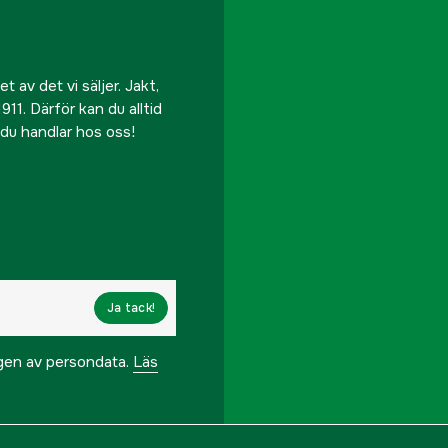
Tillverkarens artikeln
EAN
 av det vi säljer. Jakt,
911. Därför kan du alltid
r du handlar hos oss!
Ja tack!
ngen av persondata.
Läs