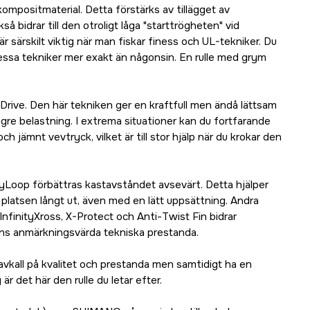
ompositmaterial. Detta förstärks av tillägget av
å bidrar till den otroligt låga "starttrögheten" vid
r särskilt viktig när man fiskar finess och UL-tekniker. Du
ssa tekniker mer exakt än någonsin. En rulle med grym
yDrive. Den här tekniken ger en kraftfull men ändå lättsam
yngre belastning. I extrema situationer kan du fortfarande
ch jämnt vevtryck, vilket är till stor hjälp när du krokar den
ityLoop förbättras kastavståndet avsevärt. Detta hjälper
 platsen långt ut, även med en lätt uppsättning. Andra
nfinityXross, X-Protect och Anti-Twist Fin bidrar
ullens anmärkningsvärda tekniska prestanda.
 avkall på kvalitet och prestanda men samtidigt ha en
 är det här den rulle du letar efter.