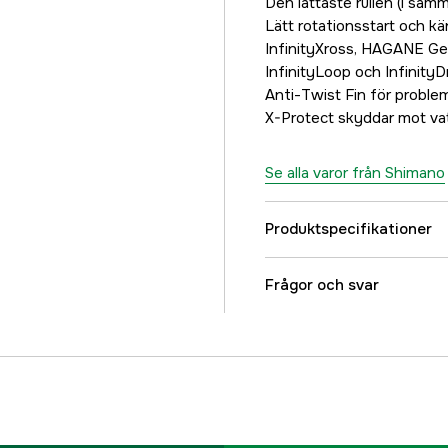
Den lättaste rullen (i sam
Lätt rotationsstart och kä
InfinityXross, HAGANE Gea
InfinityLoop och InfinityDr
Anti-Twist Fin för problem
X-Protect skyddar mot va
Se alla varor från Shimano
Produktspecifikationer
Kullager + rullager
Frågor och svar
Bromsplacering
Fiskeslag
Referensnummer