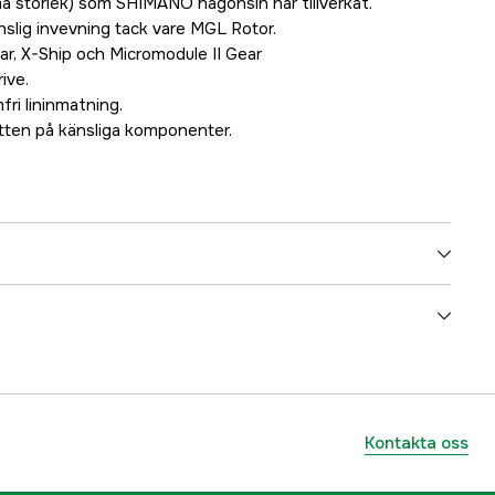
ma storlek) som SHIMANO någonsin har tillverkat.
nslig invevning tack vare MGL Rotor.
r, X-Ship och Micromodule II Gear
ive.
fri lininmatning.
tten på känsliga komponenter.
11+1
Fram
Light, Allround, Ultralight
Kontakta oss
5000040839