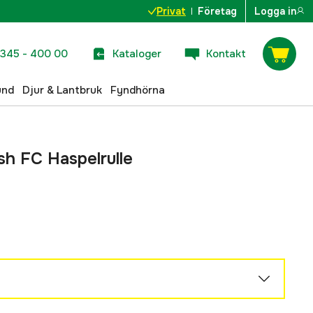
Privat
Företag
Logga in
345 - 400 00
Kataloger
Kontakt
und
Djur & Lantbruk
Fyndhörna
h FC Haspelrulle