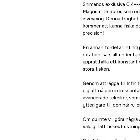
Shimanos exklusiva Ci4+-k
Magnumlite Rotor, som ocks
invevning. Denna tröghet ä
kommer att kunna fiska de
precision!
En annan fördel är Infinit
rotation, särskilt under t
upprätthålla ett konstant o
stora fisken.
Genom att lägga till Infin
dig att nå den intressanta
avancerade tekniker, som I
ytterligare till den här r
Om du inte vill göra några
väldigt lätt fiskeutrustning