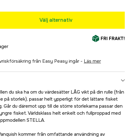
Välj alternativ
FRI FRAKT!
lager
älvriskförsäkring från Easy Peasy ingår -
läs mer
len du ska ha om du värdesätter LÅG vikt på din rulle (från
på storlek), passar helt ypperligt för det lättare fisket
. Går du däremot upp till de större storlekarna passar den
tyngre fisket. Världsklass helt enkelt och fullproppad med
toppmodellen STELLA.
 Vanquish kommer från omfattande användning av