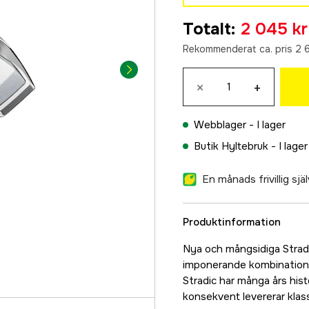
1000
Totalt
:
2 045 kr
2 069 kr
Rekommenderat ca. pris 2 
1000 HG
2 069 kr
×
+
C2000 HG
2 045 kr
Webblager -
I lager
C2000S
Butik Hyltebruk -
I lager
2 192 kr
2500
En månads frivillig sj
2 192 kr
2500S
Produktinformation
2 271 kr
C2500S
Nya och mångsidiga Stradi
2 392 kr
imponerande kombination 
Stradic har många års histo
2500S HG
konsekvent levererar klas
2 165 kr