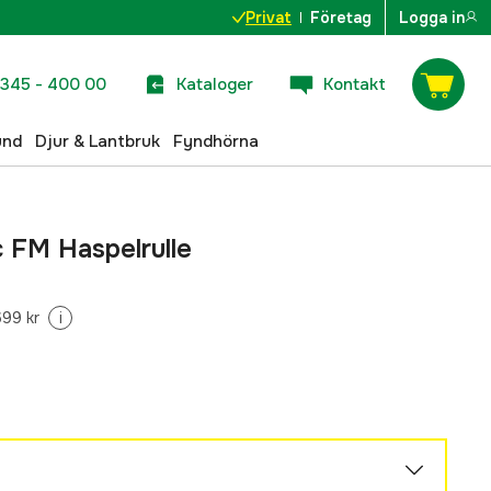
Privat
Företag
Logga in
345 - 400 00
Kataloger
Kontakt
und
Djur & Lantbruk
Fyndhörna
 FM Haspelrulle
699 kr
i