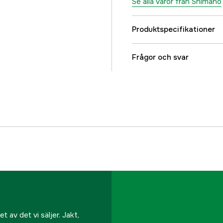
Se alla varor från Shimano
Produktspecifikationer
Kullager + rullager
Frågor och svar
Referensnummer
Tillverkarens artikeln
EAN
 av det vi säljer. Jakt,