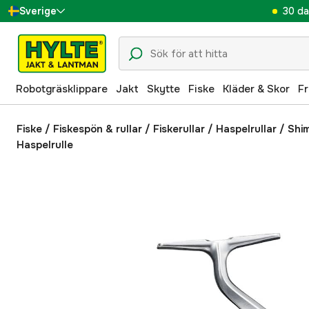
30 da
Sverige
Danmark
Suomi
Robotgräsklippare
Jakt
Skytte
Fiske
Kläder & Skor
Fr
Norge
Deutschland
Fiske
/
Fiskespön & rullar
/
Fiskerullar
/
Haspelrullar
/
Shi
Haspelrulle