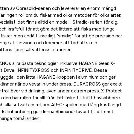
mitten av Coresolid-serien och levererar en enorm mängd
r ingen roll om du fiskar med olika metoder för olika arter,
cialist, det finns alltid en modell i Stradic-serien för dig.
Tillfälligt slut
k och kraftfull för att göra det lättare att fiska med tunga
skar, men ändå tillräckligt "smidig" för att ge precision när
t nöje att använda och kommer att förbättra din
Tillfälligt slut
vattens- och saltvattenssituationer.
Tillfälligt slut
ANOs allra bästa teknologier, inklusive HAGANE Gear, X-
lent Drive, INFINITYXROSS och INFINITYDRIVE. Dessa
byggda i den lätta HAGANE-kroppen i aluminium och ger
Tillfälligt slut
känner när du vevar in under press. DURACROSS ger exakt
oll över vid drillning, även under extrem press. X-Protect
Tillfälligt slut
den här rullen för allt från lätt fiske till tufft havsabborre-
 och alla sötvattensmiljöer. AR-C-spolen med lång kastlängd
t linhantering gör denna Shimano-favorit till ett sant
många förhållanden.
Tillfälligt slut