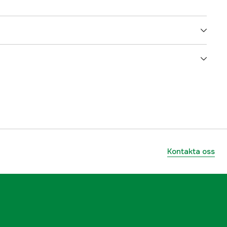
6
5000066787
ummer
ST1000FM
022255275774
Kontakta oss