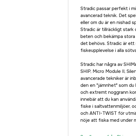
2500 HG
Stradic passar perfekt i 
2 149 kr
avancerad teknik. Det spela
eller om du är en nishad spe
C3000
Stradic är tillräckligt star
2 509 kr
beten och bekämpa stora fi
C3000 HG
det behövs. Stradic är et
2 299 kr
fiskeupplevelse i alla söt
C3000 XG
Stradic har några av SHIM
2 099 kr
SHIP, Micro Module II, Si
4000
avancerade tekniker är in
2 317 kr
den en "jämnhet" som du 
och extremt noggrann kontr
4000 XG
innebär att du kan använda 
2 145 kr
fiske i saltvattenmiljöer,
4000M HG
och ANTI-TWIST för utmärk
2 417 kr
nöje att fiska med under 
C5000 XG
2 230 kr