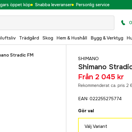
gars öppet köp
Snabba leveranser
Personlig service
0
iluftsliv
Trädgård
Skog
Hem & Hushåll
Bygg & Verktyg
H
mano Stradic FM
SHIMANO
Shimano Stradic
Från
2 045 kr
Rekommenderat ca. pris 2 
EAN
:
022255275774
Gör val
Välj Variant