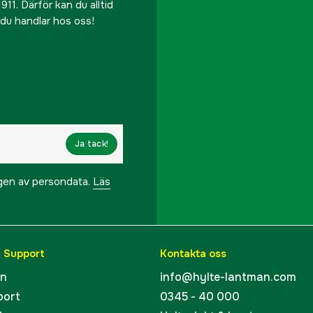
911. Därför kan du alltid
r du handlar hos oss!
Ja tack!
ngen av persondata.
Läs
& Support
Kontakta oss
en
info@hylte-lantman.com
port
0345 - 40 000