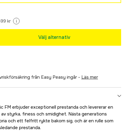
Tillfälligt slut
699 kr
i
Tillfälligt slut
Välj alternativ
Tillfälligt slut
älvriskförsäkring från Easy Peasy ingår -
läs mer
c FM erbjuder exceptionell prestanda och levererar en
Tillfälligt slut
av styrka, finess och smidighet. Nästa generations
ria och ett felfritt rykte bakom sig, och är en rulle som
Tillfälligt slut
sledande prestanda.