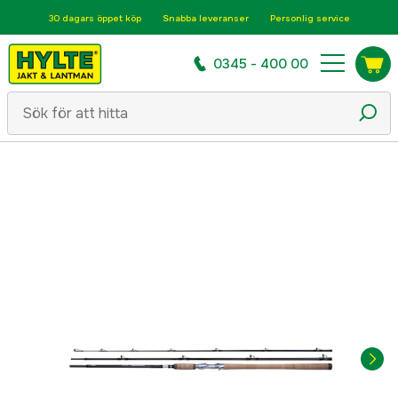
30 dagars öppet köp
Snabba leveranser
Personlig service
0345 - 400 00