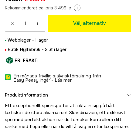
Rekommenderat ca. pris 3 499 kr
i
×
+
Välj alternativ
Webblager -
I lager
Butik Hyltebruk -
Slut i lager
FRI FRAKT!
En månads frivillig självriskförsäkring från
Easy Peasy ingår -
läs mer
Produktinformation
Ett exceptionellt spinnspö för att rikta in sig på hårt
laxfiske i de stora älvarna runt Skandinavien, ett exklusivt
spö med perfekt aktion när du försöker kontrollera ditt
sänke med fluga eller när du vill få iväg en stor laxspinnare.