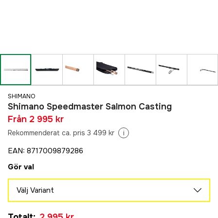
SHIMANO
Shimano Speedmaster Salmon Casting
Från
2 995 kr
Rekommenderat ca. pris 3 499 kr
i
EAN
:
8717009879286
Gör val
Välj Variant
3.35m 30-80g 3pcs
Totalt
:
2 995 kr
2 995 kr