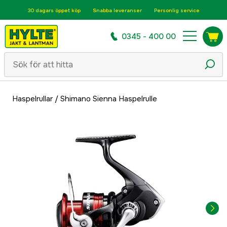
30 dagars öppet köp
Snabba leveranser
Personlig service
0345 - 400 00
Haspelrullar
/
Shimano Sienna Haspelrulle