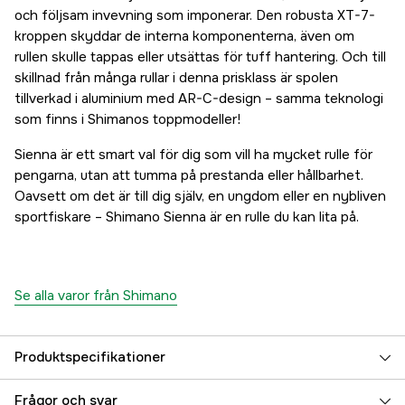
och följsam invevning som imponerar. Den robusta XT-7-
kroppen skyddar de interna komponenterna, även om
rullen skulle tappas eller utsättas för tuff hantering. Och till
skillnad från många rullar i denna prisklass är spolen
tillverkad i aluminium med AR-C-design – samma teknologi
som finns i Shimanos toppmodeller!
Sienna är ett smart val för dig som vill ha mycket rulle för
pengarna, utan att tumma på prestanda eller hållbarhet.
Oavsett om det är till dig själv, en ungdom eller en nybliven
sportfiskare – Shimano Sienna är en rulle du kan lita på.
Se alla varor från Shimano
Produktspecifikationer
Kullager + rullager
3+1
Frågor och svar