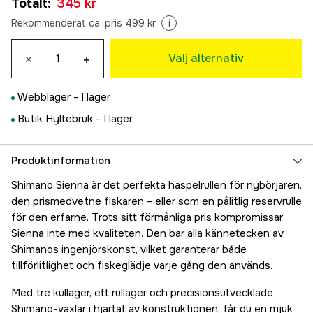
Totalt
:
345 kr
345 kr
1000
Rekommenderat ca. pris 499 kr
i
345 kr
2500 HG
×
+
Välj alternativ
Tillfälligt slut
499 kr
2500
Webblager -
I lager
429 kr
C3000
Butik Hyltebruk -
I lager
Tillfälligt slut
499 kr
4000
Produktinformation
499 kr
Shimano Sienna är det perfekta haspelrullen för nybörjaren,
den prismedvetne fiskaren – eller som en pålitlig reservrulle
för den erfarne. Trots sitt förmånliga pris kompromissar
Sienna inte med kvaliteten. Den bär alla kännetecken av
Shimanos ingenjörskonst, vilket garanterar både
tillförlitlighet och fiskeglädje varje gång den används.
Med tre kullager, ett rullager och precisionsutvecklade
Shimano-växlar i hjärtat av konstruktionen, får du en mjuk