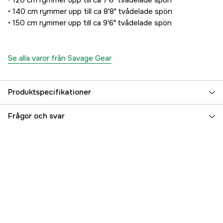
• 120 cm rymmer upp till ca 7'8" tvådelade spön
• 140 cm rymmer upp till ca 8'8" tvådelade spön
• 150 cm rymmer upp till ca 9'6" tvådelade spön
Se alla varor från Savage Gear
Produktspecifikationer
Referensnummer
5000032921
Frågor och svar
Tillverkarens artikelnummer
SVS74149
EAN
5706301741493