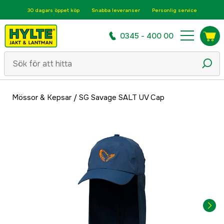
30 dagars öppet köp
Snabba leveranser
Personlig service
0345 - 400 00
Mössor & Kepsar
/
SG Savage SALT UV Cap