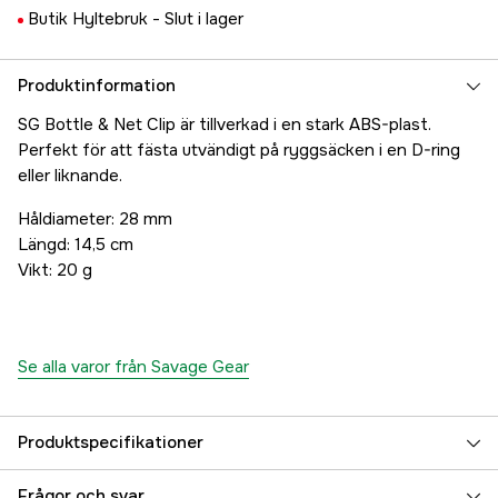
Butik Hyltebruk -
Slut i lager
Produktinformation
SG Bottle & Net Clip är tillverkad i en stark ABS-plast.
Perfekt för att fästa utvändigt på ryggsäcken i en D-ring
eller liknande.
Håldiameter: 28 mm
Längd: 14,5 cm
Vikt: 20 g
Se alla varor från Savage Gear
Produktspecifikationer
Referensnummer
5000014029
Frågor och svar