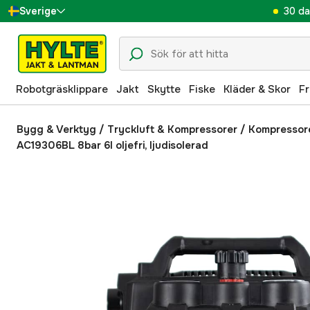
30 da
Sverige
Danmark
Suomi
Robotgräsklippare
Jakt
Skytte
Fiske
Kläder & Skor
Fr
Norge
Deutschland
Bygg & Verktyg
/
Tryckluft & Kompressorer
/
Kompressor
AC19306BL 8bar 6l oljefri, ljudisolerad