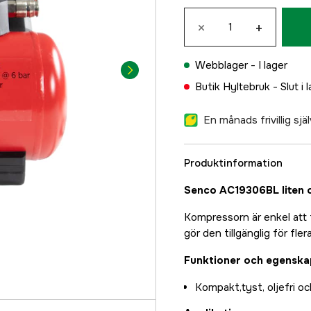
×
+
Webblager -
I lager
Butik Hyltebruk -
Slut i 
En månads frivillig sj
Produktinformation
Senco AC19306BL liten 
Kompressorn är enkel att t
gör den tillgänglig för fle
Funktioner och egenska
Kompakt,tyst, oljefri oc