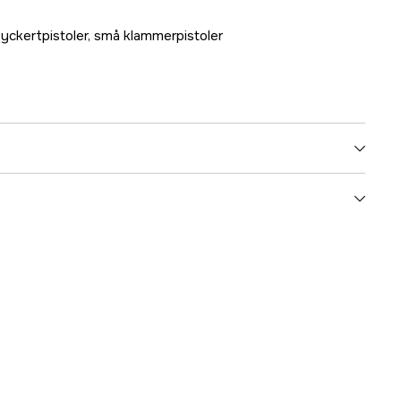
Dyckertpistoler, små klammerpistoler
120 l/min
d
193 l/min
8 bar
6 l
Liggande