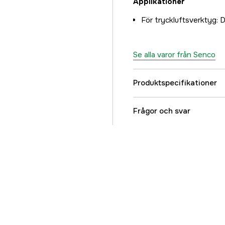
Applikationer
För tryckluftsverktyg: 
Se alla varor från Senco
Produktspecifikationer
Fri avg. luftmängd
Frågor och svar
Genomlupen luftmäng
Arbetstryck, max
Tankvolym
Tankutförande