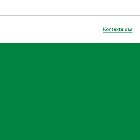
1.5 hk
2800 rpm
Kontakta oss
230 V
El 230V
Direktstart
1 st
yes
yes
no