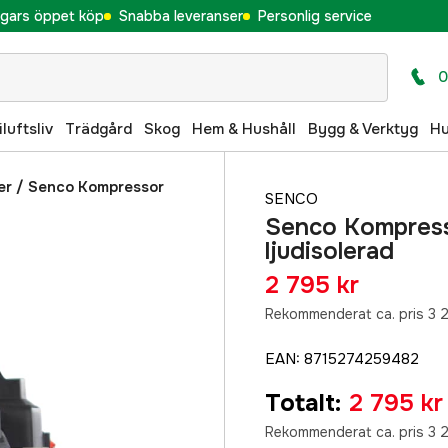
gars öppet köp
Snabba leveranser
Personlig service
0
iluftsliv
Trädgård
Skog
Hem & Hushåll
Bygg & Verktyg
H
er
/
Senco Kompressor
SENCO
Senco Kompresso
ljudisolerad
2 795 kr
Rekommenderat ca. pris 3 2
EAN
:
8715274259482
Totalt
:
2 795 kr
Rekommenderat ca. pris 3 2