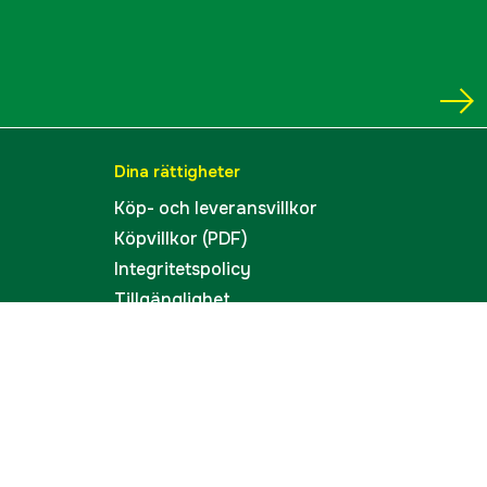
no
67 dB(A)
37 x 36 x 33 cm
Dina rättigheter
15.8 kg
Köp- och leveransvillkor
Köpvillkor (PDF)
4000090223
Integritetspolicy
ummer
AFN0036EU
Tillgänglighet
Cookies
8715274259482