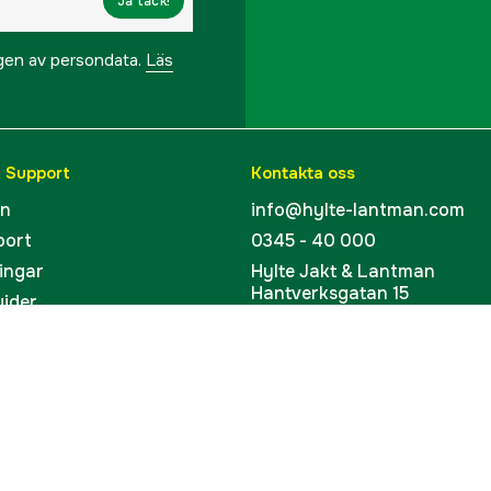
Ja tack!
Efterkylare
ngen av persondata.
Läs
Ljudnivå
Mått BxLxH
& Support
Kontakta oss
Vikt
en
info@hylte-lantman.com
port
0345 - 40 000
Referensnummer
ingar
Hylte Jakt & Lantman
Hantverksgatan 15
Tillverkarens artikeln
uider
314 34 Hyltebruk
EAN
kort