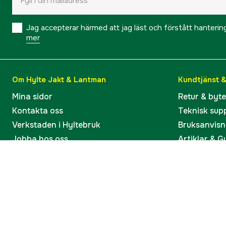
Jag accepterar härmed att jag läst och förstått hanteri
mer
Om Hylte Jakt & Lantman
Kundtjänst 
Mina sidor
Retur & byt
Kontakta oss
Teknisk sup
Verkstaden i Hyltebruk
Bruksanvisn
Jobba hos oss
Artiklar & G
Omdömen och betyg
Varumärken
Våra kataloger
Köp present
Ångra köp