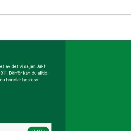
Motoreffekt
Varvtal
Driftspänning
Drivkälla
Typ av start
 av det vi säljer. Jakt,
911. Därför kan du alltid
Antal luftuttag
r du handlar hos oss!
Oljefri
Ljudisolerad
Mellankylare