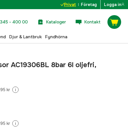
Privat
Företag
Logga in
345 - 400 00
Kataloger
Kontakt
und
Djur & Lantbruk
Fyndhörna
r AC19306BL 8bar 6l oljefri,
95 kr
i
95 kr
i