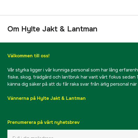
Om Hylte Jakt & Lantman
Välkommen till oss!
Vår styrka ligger i vår kunniga personal som har lång erfarenhet
fiske, skog, trädgård och lantbruk har varit vårt fokus sedan 1
känna dig säker på att du får raka svar från ärlig personal nä
Vännerna på Hylte Jakt & Lantman
Prenumerera på vårt nyhetsbrev