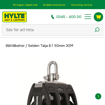
30 dagars öppet köp
Snabba leveranser
Personlig service
0345 - 400 00
Båttillbehör
/
Selden Talja 6:1 50mm 30M