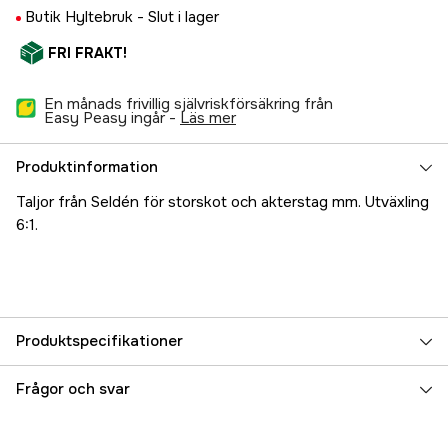
Butik Hyltebruk -
Slut i lager
FRI FRAKT!
En månads frivillig självriskförsäkring från
Easy Peasy ingår -
läs mer
Produktinformation
Taljor från Seldén för storskot och akterstag mm. Utväxling
6:1.
Produktspecifikationer
Referensnummer
5000024662
Frågor och svar
Tillverkarens artikelnummer
400-005-04R