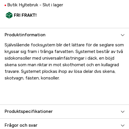
Butik Hyltebruk -
Slut i lager
FRI FRAKT!
Produktinformation
Självslående focksystem blir det lättare för de seglare som
kryssar sig fram i trånga farvatten. Systemet består av två
sidokonsoller med universalinfästningar i däck, en böjd
skena som man riktar in mot skothornet och en kullagrad
travare. Systemet plockas ihop av lösa delar dvs skena,
skotvagn, fästen, konsoller.
Produktspecifikationer
Referensnummer
5000023701
Frågor och svar