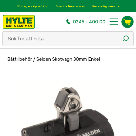
30 dagars öppet köp
Snabba leveranser
Personlig service
0345 - 400 00
Båttillbehör
/
Selden Skotvagn 30mm Enkel