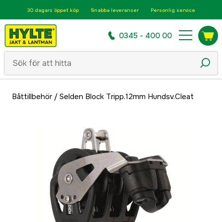
30 dagars öppet köp
Snabba leveranser
Personlig service
0345 - 400 00
Båttillbehör
/
Selden Block Tripp.12mm Hundsv.Cleat