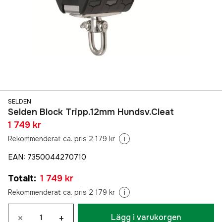
SELDEN
Selden Block Tripp.12mm Hundsv.Cleat
1 749 kr
Rekommenderat ca. pris 2 179 kr
i
EAN
:
7350044270710
Totalt
:
1 749 kr
Rekommenderat ca. pris 2 179 kr
i
×
+
Lägg i varukorgen