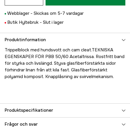
Webblager -
Skickas om 5-7 vardagar
Butik Hyltebruk -
Slut i lager
Produktinformation
Trippelblock med hundsvott och cam cleat.TEKNISKA
EGENSKAPER FÖR PBB 50/60 Acetaltrissa. Rostfritt band
för styrka och livslängd. Styva glasfiberförstärkta sidor
förhindrar linan från att kila fast. Glasfiberförstärkt
polyamid komposit. Knapplåsning av svirvelmekanism.
Produktspecifikationer
Referensnummer
5000016865
Frågor och svar