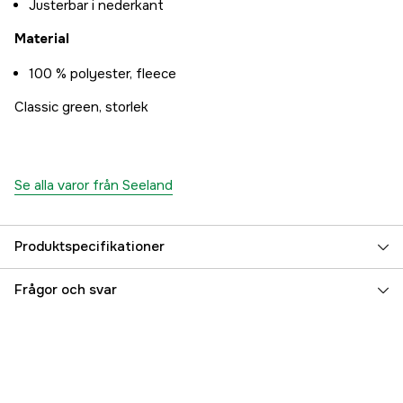
Justerbar i nederkant
Material
100 % polyester, fleece
Classic green, storlek
Se alla varor från Seeland
Produktspecifikationer
Färgton
Grön
Frågor och svar
Dam/Herr
Dam
Referensnummer
3000033554
Tillverkarens artikelnummer
13021212803