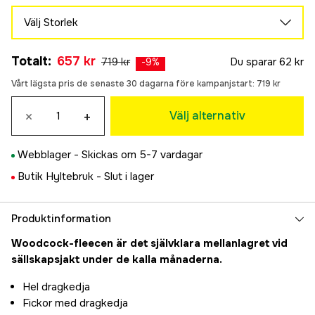
Välj Storlek
S
Slutsåld
Totalt
:
657 kr
719 kr
Du sparar
62 kr
995 kr
-
9
%
M
Vårt lägsta pris de senaste 30 dagarna före kampanjstart:
719 kr
Slutsåld
995 kr
L
×
+
Välj alternativ
657 kr
XL
Webblager -
Skickas om 5-7 vardagar
657 kr
2XL
Butik Hyltebruk -
Slut i lager
Slutsåld
995 kr
Produktinformation
Woodcock-fleecen är det självklara mellanlagret vid
sällskapsjakt under de kalla månaderna.
Hel dragkedja
Fickor med dragkedja