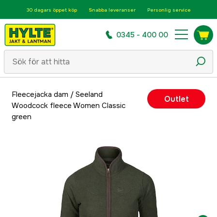
30 dagars öppet köp
Snabba leveranser
Personlig service
0345 - 400 00
Fleecejacka dam
/
Seeland
Outlet
Woodcock fleece Women Classic
green