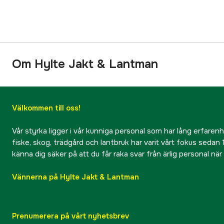
Om Hylte Jakt & Lantman
Välkommen till oss!
Vår styrka ligger i vår kunniga personal som har lång erfarenhet
fiske, skog, trädgård och lantbruk har varit vårt fokus sedan 1
känna dig säker på att du får raka svar från ärlig personal nä
Vännerna på Hylte Jakt & Lantman
Prenumerera på vårt nyhetsbrev