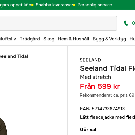
gars öppet köp
Snabba leveranser
Personlig service
0
iluftsliv
Trädgård
Skog
Hem & Hushåll
Bygg & Verktyg
H
Seeland Tidal
SEELAND
Seeland Tidal F
Med stretch
Från
599 kr
Rekommenderat ca. pris 69
EAN
:
5714733674913
Lätt fleecejacka med flex
Gör val