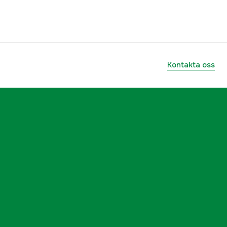
Polyester
Nej
Pine Green
Kontakta oss
Grön
Herr
3000057869
ummer
4040800300013
5714733674913