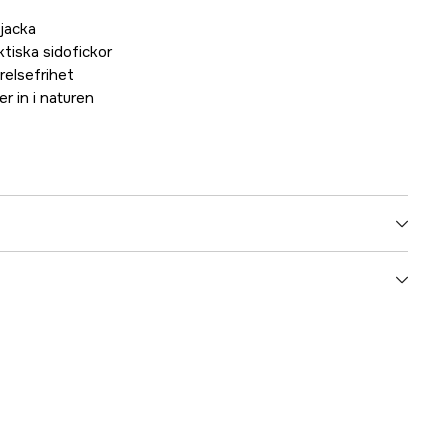
jacka
Tillfälligt slut
tiska sidofickor
relsefrihet
r in i naturen
yes
no
no
yes