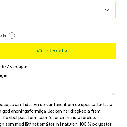
Tillfälligt slut
5 kr
i
Välj alternativ
 5-7 vardagar
lager
eecejackan Tidal. En solklar favorit om du uppskattar lätta
 god andningsförmåga. Jackan har dragkedja fram,
n flexibel passform som följer din minsta rörelse.
gn som med lätthet smälter in i naturen. 100 % polyester