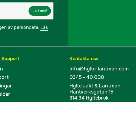
Ja tack!
ngen av persondata.
Läs
& Support
Kontakta oss
en
info@hylte-lantman.com
port
0345 - 40 000
ingar
Hylte Jakt & Lantman
Hantverksgatan 15
uider
314 34 Hyltebruk
kort