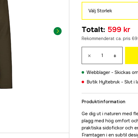
Välj Storlek
S
Totalt
:
599 kr
599 kr
Rekommenderat ca. pris 69
M
599 kr
×
+
L
599 kr
Webblager -
Skickas om
XL
Butik Hyltebruk -
Slut i 
599 kr
XXL
599 kr
Produktinformation
3XL
Ge dig ut i naturen med fl
599 kr
plagg med hög omfort och
4XL
praktiska sidofickor och e
599 kr
Framtagen i en subtil desi