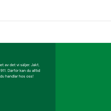
Material
Huva
Color
Färgton
Dam/Herr
 av det vi säljer. Jakt,
Referensnummer
911. Därför kan du alltid
r du handlar hos oss!
Tillverkarens artikeln
EAN