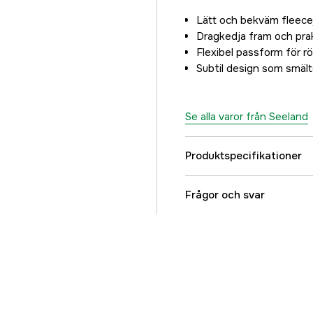
5XL
Lätt och bekväm fleece
599 kr
Dragkedja fram och prak
Flexibel passform för rö
Subtil design som smälte
Se alla varor från Seeland
Produktspecifikationer
Stretch
Frågor och svar
Vindtät
Vattentät
Fodrad