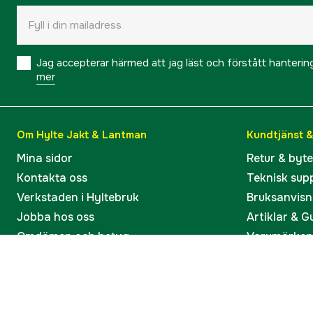
Jag accepterar härmed att jag läst och förstått hanteri
mer
Om Hylte Jakt & Lantman
Kundtjänst 
Mina sidor
Retur & byt
Kontakta oss
Teknisk sup
Verkstaden i Hyltebruk
Bruksanvisn
Jobba hos oss
Artiklar & G
Omdömen och betyg
Varumärken
Våra kataloger
Köp present
Ångra köp