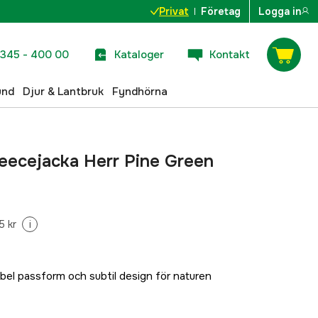
Privat
Företag
Logga in
345 - 400 00
Kataloger
Kontakt
und
Djur & Lantbruk
Fyndhörna
leecejacka Herr Pine Green
5 kr
i
ibel passform och subtil design för naturen