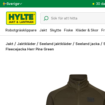
30 da
Sverige
Danmark
Suomi
Robotgräsklippare
Jakt
Skytte
Fiske
Kläder & Skor
Fr
Norge
Deutschland
Jakt
/
Jaktkläder
/
Seeland jaktkläder
/
Seeland jacka
/
Fleecejacka Herr Pine Green