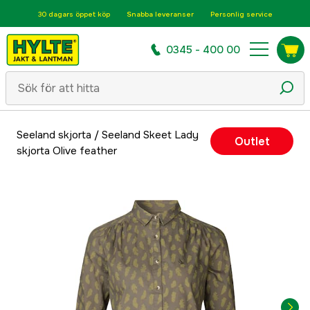
30 dagars öppet köp
Snabba leveranser
Personlig service
0345 - 400 00
Seeland skjorta
/
Seeland Skeet Lady
Outlet
skjorta Olive feather