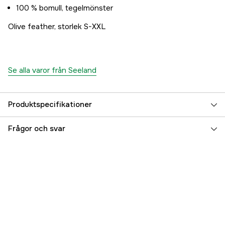
100 % bomull, tegelmönster
Olive feather, storlek S-XXL
Se alla varor från Seeland
Produktspecifikationer
Färgton
Grön
Frågor och svar
Dam/Herr
Dam
Referensnummer
3000033642
Tillverkarens artikelnummer
14020466803
EAN
5707335476122