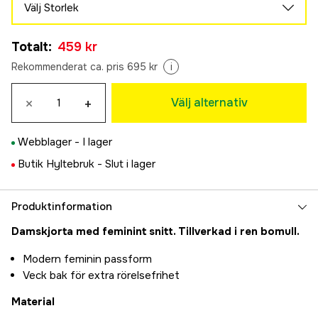
Välj Storlek
S
Totalt
:
459 kr
459 kr
M
Rekommenderat ca. pris 695 kr
i
459 kr
L
×
+
Välj alternativ
459 kr
XL
Webblager -
I lager
459 kr
2XL
Butik Hyltebruk -
Slut i lager
459 kr
Produktinformation
Damskjorta med feminint snitt. Tillverkad i ren bomull.
Modern feminin passform
Veck bak för extra rörelsefrihet
Material