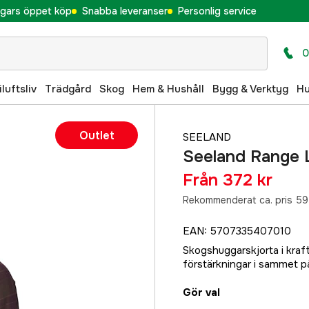
gars öppet köp
Snabba leveranser
Personlig service
0
iluftsliv
Trädgård
Skog
Hem & Hushåll
Bygg & Verktyg
H
Outlet
SEELAND
Seeland Range 
Från
372 kr
Rekommenderat ca. pris 59
EAN
:
5707335407010
Skogshuggarskjorta i kraft
förstärkningar i sammet 
Gör val