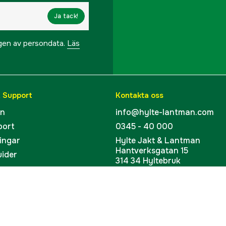
Ja tack!
ngen av persondata.
Läs
& Support
Kontakta oss
en
info@hylte-lantman.com
port
0345 - 40 000
ingar
Hylte Jakt & Lantman
Hantverksgatan 15
uider
314 34 Hyltebruk
kort