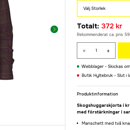
Välj Storlek
S
Totalt
:
372 kr
449 kr
Rekommenderat ca. pris 59
M
449 kr
×
+
L
372 kr
Webblager -
Skickas om
XL
Butik Hyltebruk -
Slut i 
372 kr
2XL
449 kr
Produktinformation
Skogshuggarskjorta i kra
med förstärkningar i s
Manschett med två kna