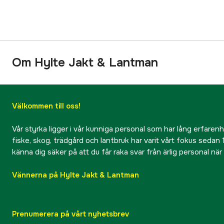
Om Hylte Jakt & Lantman
Välkommen till oss!
Vår styrka ligger i vår kunniga personal som har lång erfarenhet
fiske, skog, trädgård och lantbruk har varit vårt fokus sedan 1
känna dig säker på att du får raka svar från ärlig personal nä
Vännerna på Hylte Jakt & Lantman
Prenumerera på vårt nyhetsbrev