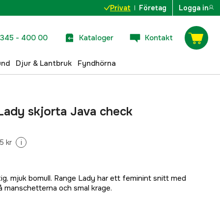
Privat
Företag
Logga in
345 - 400 00
Kataloger
Kontakt
und
Djur & Lantbruk
Fyndhörna
Lady skjorta Java check
5 kr
i
ig, mjuk bomull. Range Lady har ett feminint snitt med
på manschetterna och smal krage.