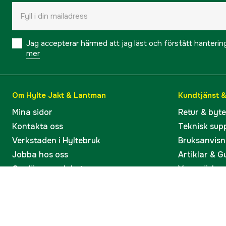
Jag accepterar härmed att jag läst och förstått hanteri
mer
Om Hylte Jakt & Lantman
Kundtjänst 
Mina sidor
Retur & byt
Kontakta oss
Teknisk sup
Verkstaden i Hyltebruk
Bruksanvisn
Jobba hos oss
Artiklar & G
Omdömen och betyg
Varumärken
Våra kataloger
Köp present
Ångra köp