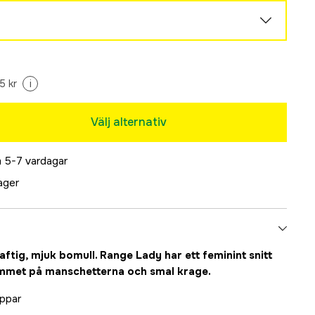
Tillfälligt slut
5 kr
i
Tillfälligt slut
Välj alternativ
Tillfälligt slut
 5-7 vardagar
lager
Tillfälligt slut
ftig, mjuk bomull. Range Lady har ett feminint snitt
ammet på manschetterna och smal krage.
ppar