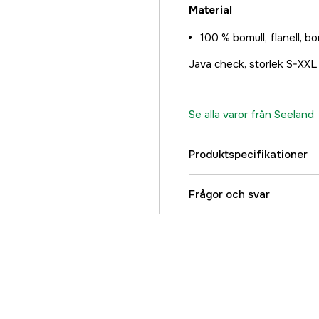
Material
100 % bomull, flanell, b
Java check, storlek S-XXL
Se alla varor från Seeland
Produktspecifikationer
Färgton
Frågor och svar
Dam/Herr
Referensnummer
Tillverkarens artikeln