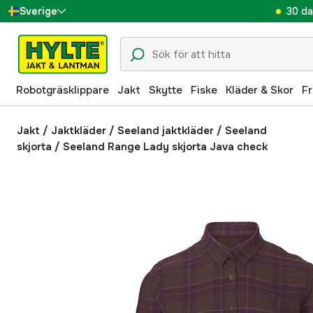
30 da
Sverige
Danmark
Suomi
Robotgräsklippare
Jakt
Skytte
Fiske
Kläder & Skor
Fr
Norge
Deutschland
Jakt
/
Jaktkläder
/
Seeland jaktkläder
/
Seeland
skjorta
/
Seeland Range Lady skjorta Java check