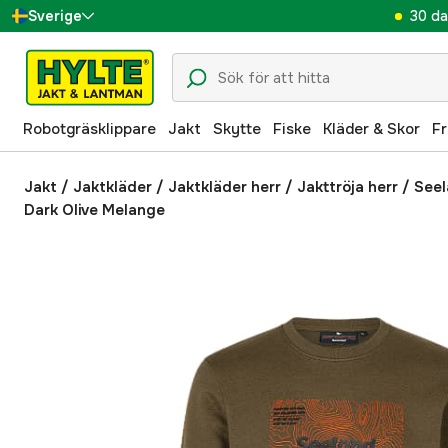
30 da
Sverige
Danmark
Suomi
Robotgräsklippare
Jakt
Skytte
Fiske
Kläder & Skor
Fr
Norge
Deutschland
Jakt
/
Jaktkläder
/
Jaktkläder herr
/
Jakttröja herr
/
Seel
Dark Olive Melange