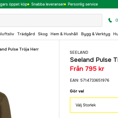
gars öppet köp
Snabba leveranser
Personlig service
0
iluftsliv
Trädgård
Skog
Hem & Hushåll
Bygg & Verktyg
H
and Pulse Tröja Herr
SEELAND
Seeland Pulse T
Från
795 kr
EAN
:
5714733651976
Gör val
Välj Storlek
S