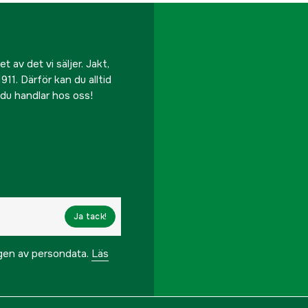
 av det vi säljer. Jakt,
911. Därför kan du alltid
r du handlar hos oss!
Ja tack!
ngen av persondata.
Läs