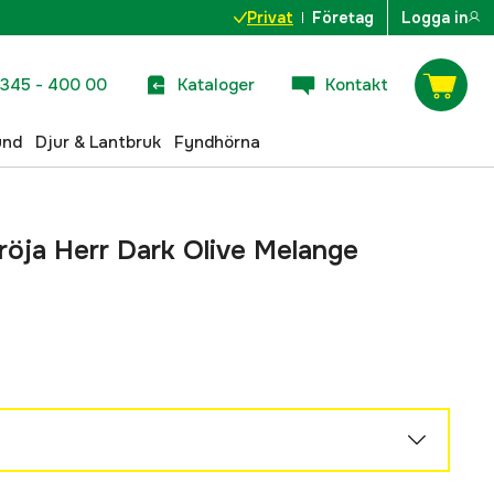
Privat
Företag
Logga in
345 - 400 00
Kataloger
Kontakt
und
Djur & Lantbruk
Fyndhörna
röja Herr Dark Olive Melange