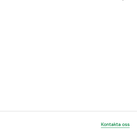
Grön
Herr
3000048847
ummer
4035300560013
5714733651976
Kontakta oss