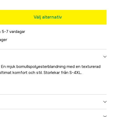
Välj alternativ
 5-7 vardagar
lager
: En mjuk bomullspolyesterblandning med en texturerad
ultimat komfort och stil. Storlekar från S-4XL.
Tillfälligt slut
Dark Olive Melange