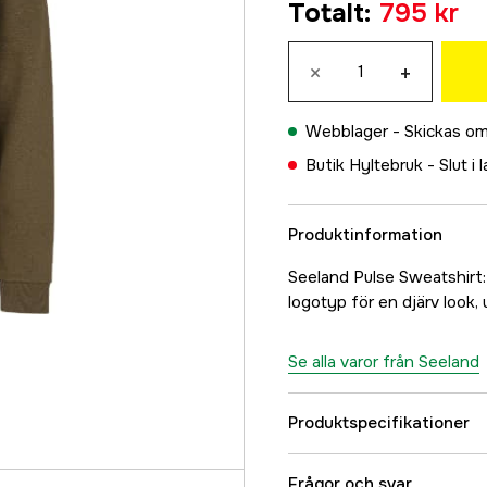
Totalt
:
795 kr
795 kr
M
×
+
795 kr
L
Webblager -
Skickas om
795 kr
Butik Hyltebruk -
Slut i 
XL
795 kr
Produktinformation
XXL
795 kr
Seeland Pulse Sweatshirt
3XL
logotyp för en djärv look, 
795 kr
4XL
Se alla varor från Seeland
795 kr
Produktspecifikationer
Color
Frågor och svar