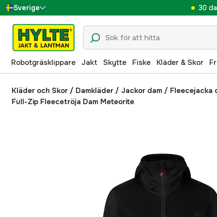
30 da
Sverige
Danmark
Suomi
Robotgräsklippare
Jakt
Skytte
Fiske
Kläder & Skor
Fr
Norge
Deutschland
Kläder och Skor
/
Damkläder
/
Jackor dam
/
Fleecejacka
Full-Zip Fleecetröja Dam Meteorite