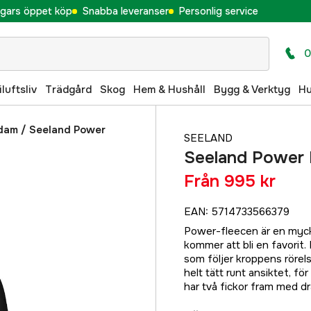
gars öppet köp
Snabba leveranser
Personlig service
0
iluftsliv
Trädgård
Skog
Hem & Hushåll
Bygg & Verktyg
H
 dam
/
Seeland Power
SEELAND
Seeland Power F
Från
995 kr
EAN
:
5714733566379
Power-fleecen är en mycke
kommer att bli en favorit. 
som följer kroppens rörels
helt tätt runt ansiktet, fö
har två fickor fram med d