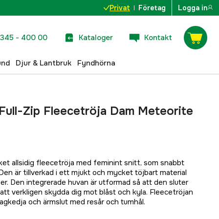
Privat
Företag
Logga in
345 - 400 00
Kataloger
Kontakt
und
Djur & Lantbruk
Fyndhörna
ull-Zip Fleecetröja Dam Meteorite
t allsidig fleecetröja med feminint snitt, som snabbt
Den är tillverkad i ett mjukt och mycket töjbart material
er. Den integrerade huvan är utformad så att den sluter
r att verkligen skydda dig mot blåst och kyla. Fleecetröjan
ragkedja och ärmslut med resår och tumhål.