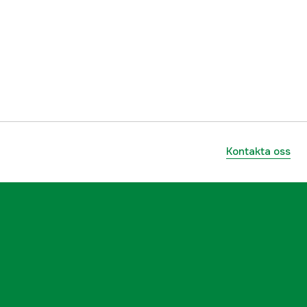
Grå, Svart
Dam
3000033583
ummer
13021519803
Kontakta oss
5714733566379