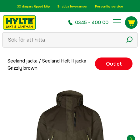
30 dagars öppet köp
Snabba leveranser
Personlig service
0345 - 400 00
Seeland jacka
/
Seeland Helt II jacka
Outlet
Grizzly brown