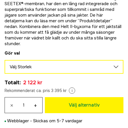
SEETEX®-membran, har den en lång rad integrerade och
superpraktiska funktioner som tillkommit i samråd med
jägare som använder jackan på sina jakter. De här
detaljerna kan du läsa mer om under ”Produktdetaljer”
nedan. Kombinera den med Helt II-byxorna för ett jaktställ
som du kommer att få glädje av under många säsonger
framöver när vädret blir kallt och du ska sitta stilla längre
stunder.
Gör val
Välj Storlek
46
Totalt
:
2 122 kr
2 122 kr
48
Rekommenderat ca. pris 3 395 kr
i
2 122 kr
50
×
+
Välj alternativ
Tillfälligt slut
3 295 kr
52
Tillfälligt slut
Webblager -
Skickas om 5-7 vardagar
3 295 kr