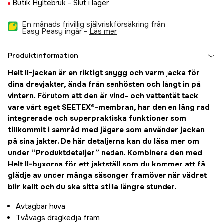
54
Butik Hyltebruk -
Slut i lager
Tillfälligt slut
3 295 kr
En månads frivillig självriskförsäkring från
56
Tillfälligt slut
Easy Peasy ingår -
läs mer
3 295 kr
58
Tillfälligt slut
Produktinformation
3 295 kr
60
Helt II-jackan är en riktigt snygg och varm jacka för
Tillfälligt slut
3 295 kr
dina drevjakter, ända från senhösten och långt in på
vintern. Förutom att den är vind- och vattentät tack
vare vårt eget SEETEX®-membran, har den en lång rad
integrerade och superpraktiska funktioner som
tillkommit i samråd med jägare som använder jackan
på sina jakter. De här detaljerna kan du läsa mer om
under ”Produktdetaljer” nedan. Kombinera den med
Helt II-byxorna för ett jaktställ som du kommer att få
glädje av under många säsonger framöver när vädret
blir kallt och du ska sitta stilla längre stunder.
Avtagbar huva
Tvåvägs dragkedja fram