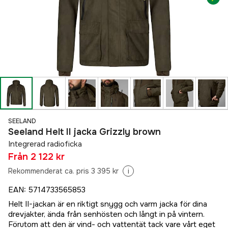
SEELAND
Seeland Helt II jacka Grizzly brown
Integrerad radioficka
Från
2 122 kr
Rekommenderat ca. pris 3 395 kr
i
EAN
:
5714733565853
Helt II-jackan är en riktigt snygg och varm jacka för dina
drevjakter, ända från senhösten och långt in på vintern.
Förutom att den är vind- och vattentät tack vare vårt eget