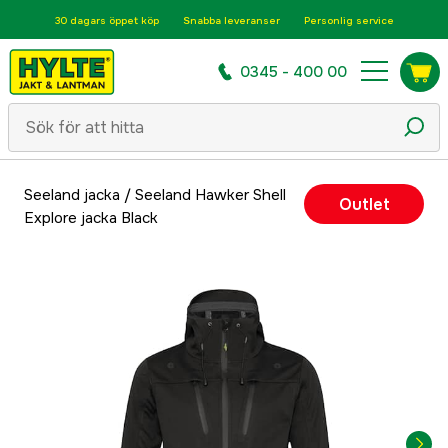
30 dagars öppet köp
Snabba leveranser
Personlig service
0345 - 400 00
Seeland jacka
/
Seeland Hawker Shell
Outlet
Explore jacka Black