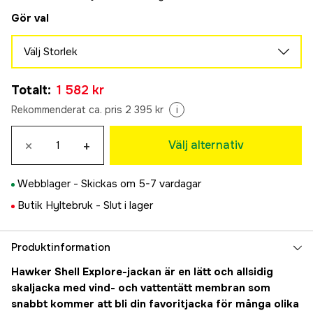
Gör val
Välj Storlek
48
Totalt
:
1 582 kr
1 582 kr
50
Rekommenderat ca. pris 2 395 kr
i
1 582 kr
52
×
+
Välj alternativ
1 582 kr
54
Webblager -
Skickas om 5-7 vardagar
1 582 kr
56
Butik Hyltebruk -
Slut i lager
1 582 kr
58
Produktinformation
1 582 kr
60
Hawker Shell Explore-jackan är en lätt och allsidig
1 582 kr
skaljacka med vind- och vattentätt membran som
snabbt kommer att bli din favoritjacka för många olika