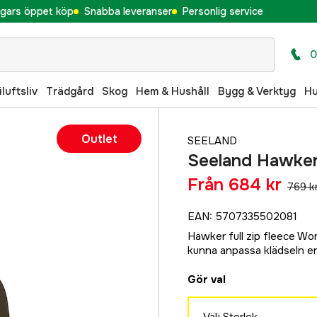
gars öppet köp
Snabba leveranser
Personlig service
0
iluftsliv
Trädgård
Skog
Hem & Hushåll
Bygg & Verktyg
H
Outlet
SEELAND
Seeland Hawker 
Från
684 kr
769 k
EAN
:
5707335502081
Hawker full zip fleece Wome
kunna anpassa klädseln enl
Gör val
Välj Storlek