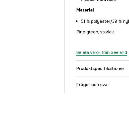
Material
51 % polyester/39 % nyl
Pine green, storlek
Se alla varor från Seeland
Produktspecifikationer
Färgton
Frågor och svar
Dam/Herr
Referensnummer
Tillverkarens artikeln