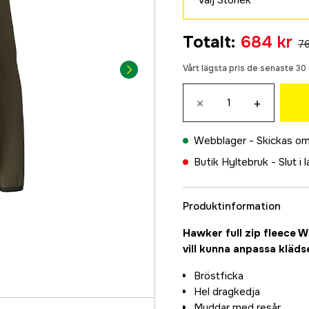
M
Totalt
:
684 kr
76
769 kr
L
Vårt lägsta pris de senaste 3
684 kr
×
+
XL
769 kr
Webblager -
Skickas om
2XL
684 kr
Butik Hyltebruk -
Slut i 
Produktinformation
Hawker full zip fleece W
vill kunna anpassa klädse
Bröstficka
Hel dragkedja
Muddar med resår