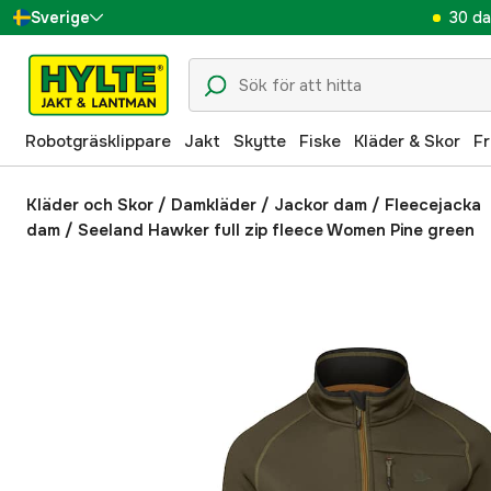
30 da
Sverige
Danmark
Suomi
Robotgräsklippare
Jakt
Skytte
Fiske
Kläder & Skor
Fr
Norge
Deutschland
Kläder och Skor
/
Damkläder
/
Jackor dam
/
Fleecejacka
dam
/
Seeland Hawker full zip fleece Women Pine green