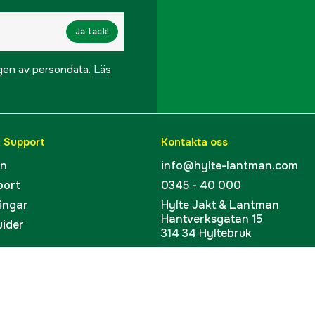
Ja tack!
ngen av persondata.
Läs
& Support
Kontakta oss
en
info@hylte-lantman.com
port
0345 - 40 000
ingar
Hylte Jakt & Lantman
Hantverksgatan 15
uider
314 34 Hyltebruk
kort