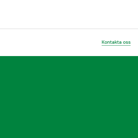
5707335502081
Kontakta oss