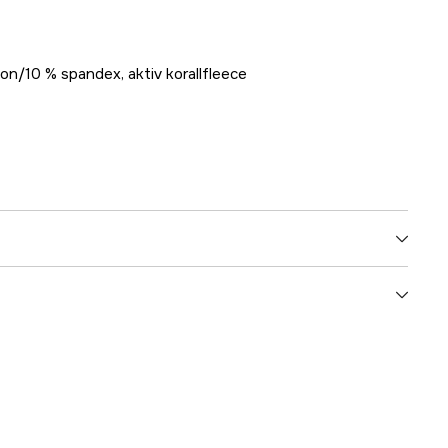
on/10 % spandex, aktiv korallfleece
Grön
Dam
3000033519
ummer
13021012204