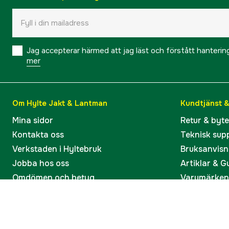
Jag accepterar härmed att jag läst och förstått hanteri
mer
Om Hylte Jakt & Lantman
Kundtjänst 
Mina sidor
Retur & byt
Kontakta oss
Teknisk sup
Verkstaden i Hyltebruk
Bruksanvisn
Jobba hos oss
Artiklar & G
Omdömen och betyg
Varumärken
Våra kataloger
Köp present
Ångra köp