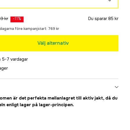
Slutsåld
9 kr
Du sparar
85 kr
-
11
%
0 dagarna före kampanjstart:
769 kr
Välj alternativ
Slutsåld
 5-7 vardagar
lager
omen är det perfekta mellanlagret till aktiv jakt, då du
ln enligt lager på lager-principen.