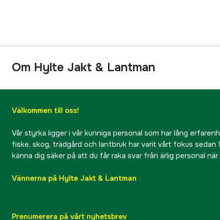
Om Hylte Jakt & Lantman
Välkommen till oss!
Vår styrka ligger i vår kunniga personal som har lång erfarenhet
fiske, skog, trädgård och lantbruk har varit vårt fokus sedan 1
känna dig säker på att du får raka svar från ärlig personal nä
Vännerna på Hylte Jakt & Lantman
Prenumerera på vårt nyhetsbrev