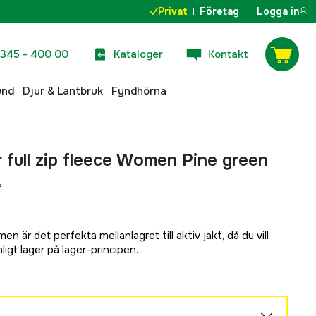
Privat
Företag
Logga in
345 - 400 00
Kataloger
Kontakt
und
Djur & Lantbruk
Fyndhörna
full zip fleece Women Pine green
r
n är det perfekta mellanlagret till aktiv jakt, då du vill
igt lager på lager-principen.