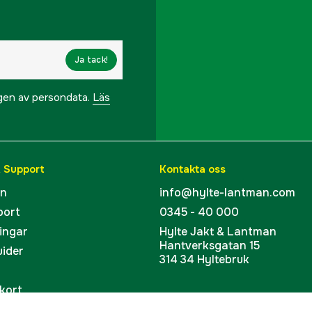
Ja tack!
ngen av persondata.
Läs
& Support
Kontakta oss
en
info@hylte-lantman.com
port
0345 - 40 000
ingar
Hylte Jakt & Lantman
Hantverksgatan 15
uider
314 34 Hyltebruk
kort