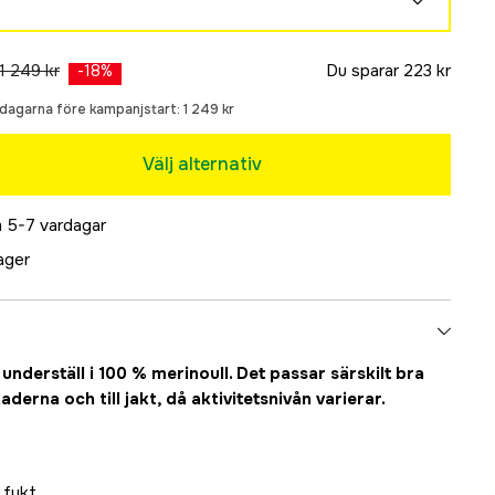
Slutsåld
1 249 kr
Du sparar
223 kr
-
18
%
0 dagarna före kampanjstart:
1 249 kr
Slutsåld
Välj alternativ
Slutsåld
 5-7 vardagar
Slutsåld
lager
Slutsåld
underställ i 100 % merinoull. Det passar särskilt bra
erna och till jakt, då aktivitetsnivån varierar.
 fukt