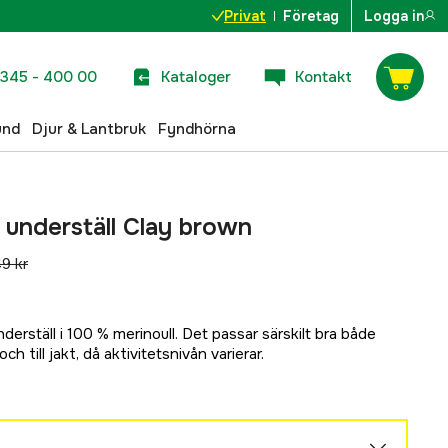
Privat
Företag
Logga in
345 - 400 00
Kataloger
Kontakt
und
Djur & Lantbruk
Fyndhörna
 underställ Clay brown
49 kr
derställ i 100 % merinoull. Det passar särskilt bra både
h till jakt, då aktivitetsnivån varierar.