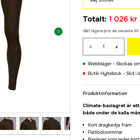
S
Totalt
:
1 026 kr
1 249 kr
M
Vårt lägsta pris de senaste 3
1 249 kr
×
+
L
1 249 kr
Webblager -
Skickas om
XL
1 249 kr
Butik Hyltebruk -
Slut i 
2XL
1 249 kr
Produktinformation
3XL
Climate-baslagret är ett 
1 026 kr
både under de kalla månad
Kort dragkedja fram
Flatlocksömmar
Baslager som leder bort