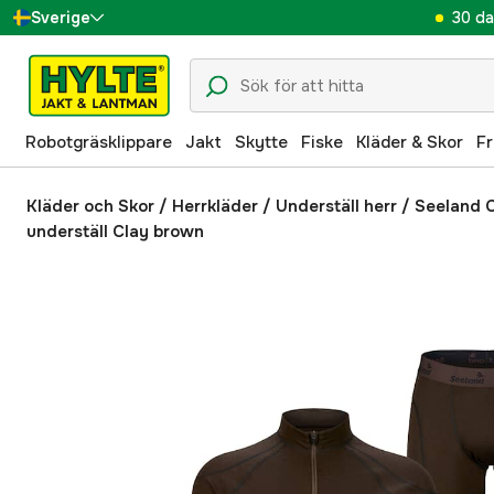
30 da
Sverige
Danmark
Suomi
Robotgräsklippare
Jakt
Skytte
Fiske
Kläder & Skor
Fr
Norge
Deutschland
Kläder och Skor
/
Herrkläder
/
Underställ herr
/
Seeland C
underställ Clay brown