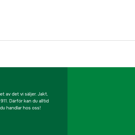
Referensnummer
Tillverkarens artikeln
EAN
 av det vi säljer. Jakt,
911. Därför kan du alltid
r du handlar hos oss!