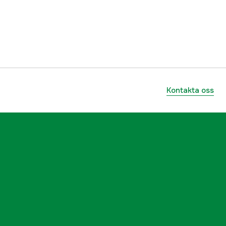
3000033962
ummer
20020300803
5714733510877
Kontakta oss