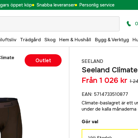
gars öppet köp
Snabba leveranser
Personlig service
0
iluftsliv
Trädgård
Skog
Hem & Hushåll
Bygg & Verktyg
H
limate
Outlet
SEELAND
Seeland Climate
Från
1 026 kr
1 2
EAN
:
5714733510877
Climate-baslagret är ett un
under de kalla månaderna oc
Gör val
Välj Storlek