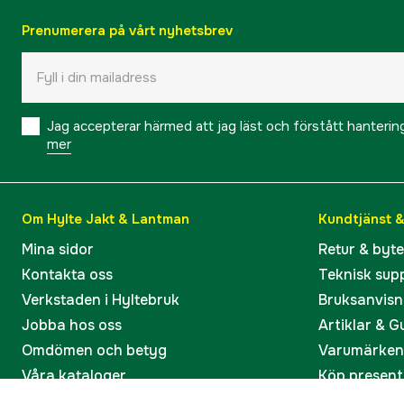
Prenumerera på vårt nyhetsbrev
Jag accepterar härmed att jag läst och förstått hanteri
mer
Om Hylte Jakt & Lantman
Kundtjänst 
Mina sidor
Retur & byt
Kontakta oss
Teknisk sup
Verkstaden i Hyltebruk
Bruksanvisn
Jobba hos oss
Artiklar & G
Omdömen och betyg
Varumärken
Våra kataloger
Köp present
Ångra köp