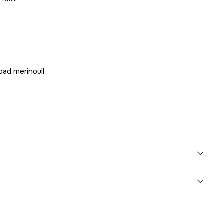
bad merinoull
Brun
Herr