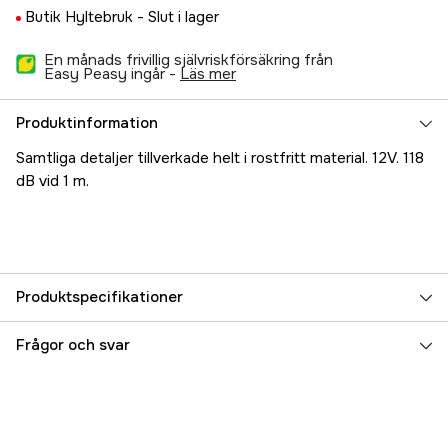
Butik Hyltebruk -
Slut i lager
En månads frivillig självriskförsäkring från
Easy Peasy ingår -
läs mer
Produktinformation
Samtliga detaljer tillverkade helt i rostfritt material. 12V. 118
dB vid 1 m.
Produktspecifikationer
Referensnummer
5000023550
Frågor och svar
Tillverkarens artikelnummer
17.73720
EAN
7393401737204