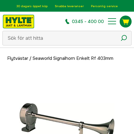
30 dagars öppet köp
Snabba leveranser
Personlig service
0345 - 400 00
Flytvästar
/
Seaworld Signalhorn Enkelt Rf 403mm