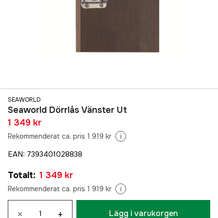
SEAWORLD
Seaworld Dörrlås Vänster Ut
1 349 kr
Rekommenderat ca. pris 1 919 kr
i
EAN
:
7393401028838
Totalt
:
1 349 kr
Rekommenderat ca. pris 1 919 kr
i
×
+
Lägg i varukorgen