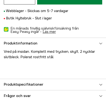
Webblager -
Skickas om 5-7 vardagar
Butik Hyltebruk -
Slut i lager
En månads frivillig självriskförsäkring från
Easy Peasy ingår -
läs mer
Produktinformation
Vred på insidan. Komplett med trycken, skylt, 2 nycklar
slutbleck. Polerat rostfritt stål.
Produktspecifikationer
Referensnummer
5000018015
Frågor och svar
Tillverkarens artikelnummer
17.2883