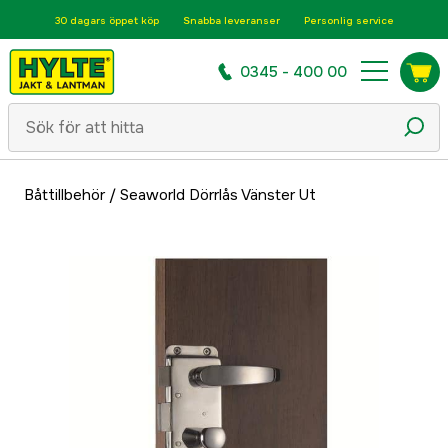
30 dagars öppet köp
Snabba leveranser
Personlig service
0345 - 400 00
Båttillbehör
/
Seaworld Dörrlås Vänster Ut