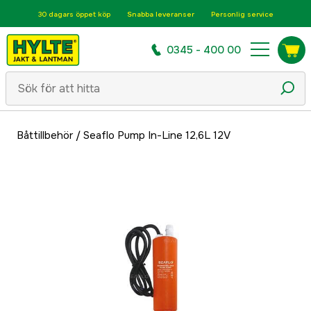
30 dagars öppet köp
Snabba leveranser
Personlig service
0345 - 400 00
Båttillbehör
/
Seaflo Pump In-Line 12,6L 12V